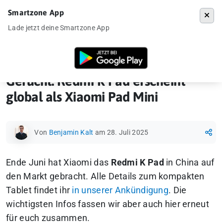
Smartzone App
Menü
Lade jetzt deine Smartzone App
Startseite
»
Gadgets
»
Tablet
»
Gerücht: Redmi K Pad erscheint global 
Gerücht: Redmi K Pad erscheint
global als Xiaomi Pad Mini
Von
Benjamin Kalt
am 28. Juli 2025
Ende Juni hat Xiaomi das
Redmi K Pad
in China auf
den Markt gebracht. Alle Details zum kompakten
Tablet findet ihr
in unserer Ankündigung
. Die
wichtigsten Infos fassen wir aber auch hier erneut
für euch zusammen.