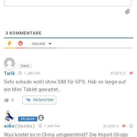
3
KOMMENTARE
neuste
Gast
Tarik
1 Jahr her
#120914
Sehr schade wohl ohne SIM für GPS. Hab so lange auf
ein Mini Tablet gewartet..
Antworten
0
Mitglied
anko
(@anko)
1 Jahr her
#120874
Was kostet es in China umgerechnet? Die Import-Shops