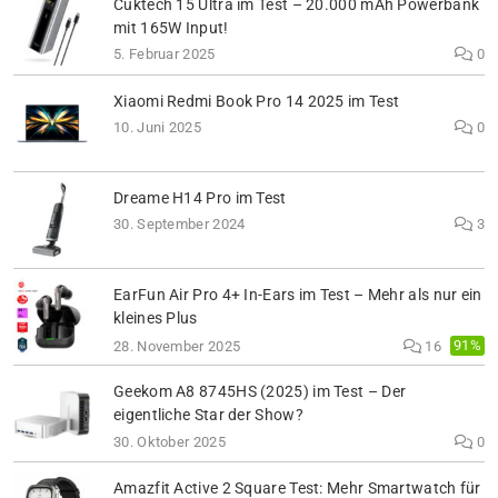
Cuktech 15 Ultra im Test – 20.000 mAh Powerbank
mit 165W Input!
5. Februar 2025
0
Xiaomi Redmi Book Pro 14 2025 im Test
10. Juni 2025
0
Dreame H14 Pro im Test
30. September 2024
3
EarFun Air Pro 4+ In-Ears im Test – Mehr als nur ein
kleines Plus
91%
28. November 2025
16
Geekom A8 8745HS (2025) im Test – Der
eigentliche Star der Show?
30. Oktober 2025
0
Amazfit Active 2 Square Test: Mehr Smartwatch für