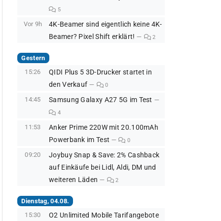
5
Vor 9h
4K-Beamer sind eigentlich keine 4K-
Beamer? Pixel Shift erklärt!
2
Gestern
15:26
QIDI Plus 5 3D-Drucker startet in
den Verkauf
0
14:45
Samsung Galaxy A27 5G im Test
4
11:53
Anker Prime 220W mit 20.100mAh
Powerbank im Test
0
09:20
Joybuy Snap & Save: 2% Cashback
auf Einkäufe bei Lidl, Aldi, DM und
weiteren Läden
2
Dienstag, 04.08.
15:30
O2 Unlimited Mobile Tarifangebote