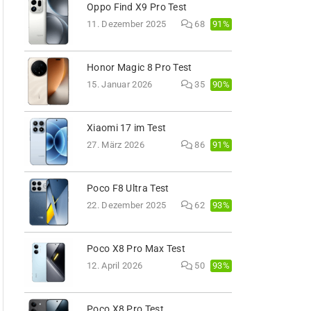
Oppo Find X9 Pro Test
91%
11. Dezember 2025
68
Honor Magic 8 Pro Test
90%
15. Januar 2026
35
Xiaomi 17 im Test
91%
27. März 2026
86
Poco F8 Ultra Test
93%
22. Dezember 2025
62
Poco X8 Pro Max Test
93%
12. April 2026
50
Poco X8 Pro Test