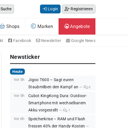
Suche
Login
Registrieren
Shops
Marken
Angebote
kt
Facebook
Newsletter
Google News
Newsticker
Heute
Vor 3h
Jigoo T600 – Sagt euren
Staubmilben den Kampf an
0
Vor 5h
Cubot KingKong Dura: Outdoor-
Smartphone mit wechselbarem
Akku vorgestellt
1
Vor 6h
Speicherkrise – RAM und Flash
fressen 40% der Handy-Kosten