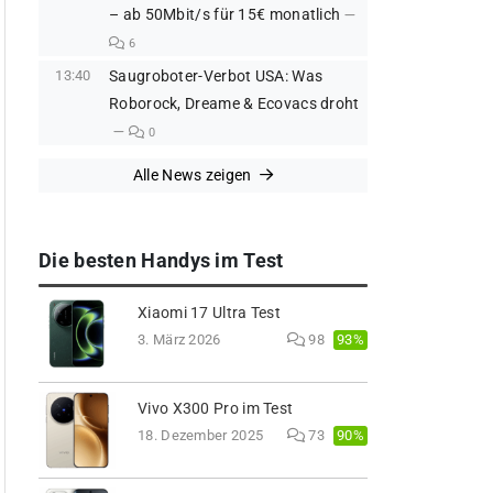
– ab 50Mbit/s für 15€ monatlich
6
13:40
Saugroboter-Verbot USA: Was
Roborock, Dreame & Ecovacs droht
0
Alle News zeigen
Die besten Handys im Test
Xiaomi 17 Ultra Test
93%
3. März 2026
98
Vivo X300 Pro im Test
90%
18. Dezember 2025
73