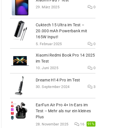
Xiaomi Pad 7 Test
29. März 2025
0
Cuktech 15 Ultra im Test –
20.000 mAh Powerbank mit
165W Input!
5. Februar 2025
0
Xiaomi Redmi Book Pro 14 2025
im Test
10. Juni 2025
0
Dreame H14 Pro im Test
30. September 2024
3
EarFun Air Pro 4+ In-Ears im
Test – Mehr als nur ein kleines
Plus
91%
28. November 2025
16