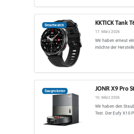
KKTICK Tank T
Smartwatch
17. März 2026
Wir haben erneut ei
möchte der Herstelle
JONR X9 Pro S
Saugroboter
10. März 2026
Wir haben den Staub
Test. Der Eufy X10 P