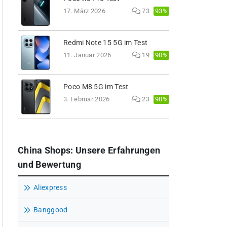
93%
17. März 2026
73
Redmi Note 15 5G im Test
90%
11. Januar 2026
19
Poco M8 5G im Test
90%
3. Februar 2026
23
China Shops: Unsere Erfahrungen
und Bewertung
Aliexpress
Banggood