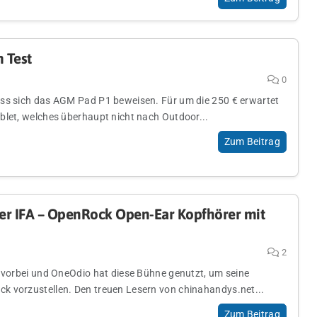
 Test
0
ss sich das AGM Pad P1 beweisen. Für um die 250 € erwartet
blet, welches überhaupt nicht nach Outdoor...
Zum Beitrag
er IFA – OpenRock Open-Ear Kopfhörer mit
2
n vorbei und OneOdio hat diese Bühne genutzt, um seine
 vorzustellen. Den treuen Lesern von chinahandys.net...
Zum Beitrag