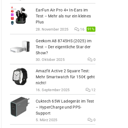
EarFun Air Pro 4+ In-Ears im
Test – Mehr als nur ein kleines
Plus
91%
28. November 2025
16
Geekom A8 8745HS (2025) im
Test – Der eigentliche Star der
Show?
30. Oktober 2025
0
Amazfit Active 2 Square Test:
Mehr Smartwatch für 150€ geht
nicht!
16. September 2025
12
Cuktech 65W Ladegerät im Test
– HyperCharge und PPS-
Support
5. März 2025
0