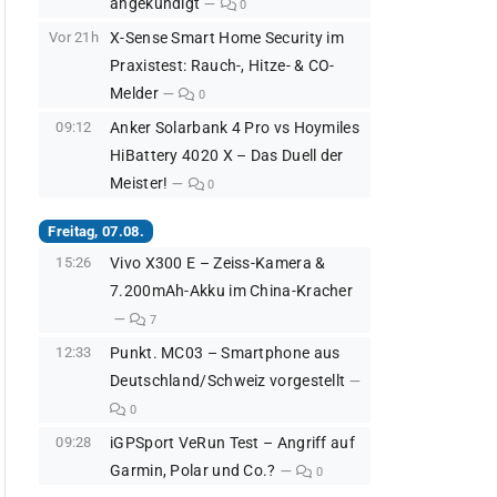
angekündigt
0
Vor 21h
X-Sense Smart Home Security im
Praxistest: Rauch-, Hitze- & CO-
Melder
0
09:12
Anker Solarbank 4 Pro vs Hoymiles
HiBattery 4020 X – Das Duell der
Meister!
0
Freitag, 07.08.
15:26
Vivo X300 E – Zeiss-Kamera &
7.200mAh-Akku im China-Kracher
7
12:33
Punkt. MC03 – Smartphone aus
Deutschland/Schweiz vorgestellt
0
09:28
iGPSport VeRun Test – Angriff auf
Garmin, Polar und Co.?
0