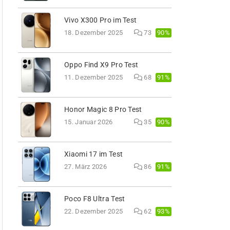
Vivo X300 Pro im Test
90%
18. Dezember 2025
73
Oppo Find X9 Pro Test
91%
11. Dezember 2025
68
Honor Magic 8 Pro Test
90%
15. Januar 2026
35
Xiaomi 17 im Test
91%
27. März 2026
86
Poco F8 Ultra Test
93%
22. Dezember 2025
62