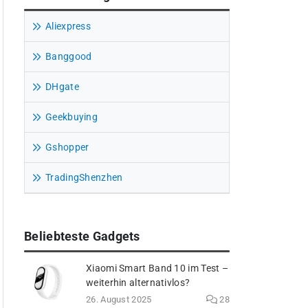
Aliexpress
Banggood
DHgate
Geekbuying
Gshopper
TradingShenzhen
Beliebteste Gadgets
Xiaomi Smart Band 10 im Test –
weiterhin alternativlos?
26. August 2025
28