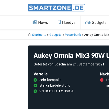
News
Handys
Gadgets
Startseite
»
Gadgets
»
Powerbank
»
Aukey Omnia Mix
Aukey Omnia Mix3 90W US
Getestet von
Joscha
am
24. September 2021
Vorteile
Nach
sehr kompakt
L
starke Ladeleistung
n
2 x USB-C + 1 x USB-A