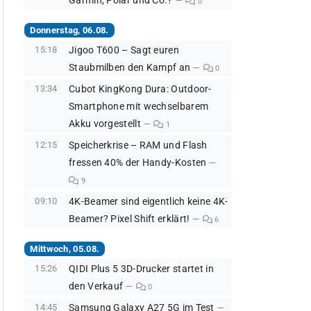
Garmin, Polar und Co.?
0
Donnerstag, 06.08.
15:18
Jigoo T600 – Sagt euren
Staubmilben den Kampf an
0
13:34
Cubot KingKong Dura: Outdoor-
Smartphone mit wechselbarem
Akku vorgestellt
1
12:15
Speicherkrise – RAM und Flash
fressen 40% der Handy-Kosten
9
09:10
4K-Beamer sind eigentlich keine 4K-
Beamer? Pixel Shift erklärt!
6
Mittwoch, 05.08.
15:26
QIDI Plus 5 3D-Drucker startet in
den Verkauf
0
14:45
Samsung Galaxy A27 5G im Test