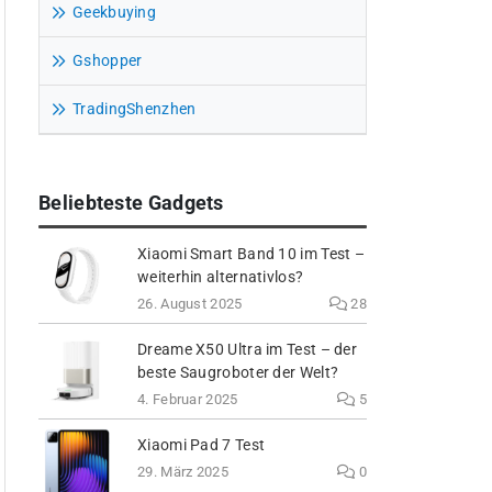
Geekbuying
Gshopper
TradingShenzhen
Beliebteste Gadgets
Xiaomi Smart Band 10 im Test –
weiterhin alternativlos?
26. August 2025
28
Dreame X50 Ultra im Test – der
beste Saugroboter der Welt?
4. Februar 2025
5
Xiaomi Pad 7 Test
29. März 2025
0