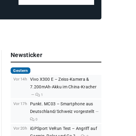
Newsticker
Gestern
Vor 14h
Vivo X300 E – Zeiss-Kamera &
7.200mAh-Akku im China-Kracher
1
Vor 17h
Punkt. MC03 – Smartphone aus
Deutschland/Schweiz vorgestellt
0
Vor 20h
iGPSport VeRun Test – Angriff auf