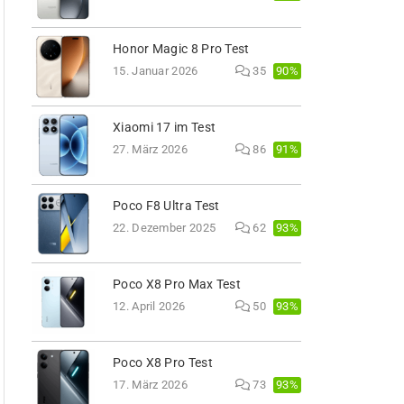
Honor Magic 8 Pro Test
90%
15. Januar 2026
35
Xiaomi 17 im Test
91%
27. März 2026
86
Poco F8 Ultra Test
93%
22. Dezember 2025
62
Poco X8 Pro Max Test
93%
12. April 2026
50
Poco X8 Pro Test
93%
17. März 2026
73