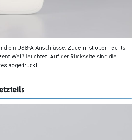
und ein USB-A Anschlüsse. Zudem ist oben rechts
ent Weiß leuchtet. Auf der Rückseite sind die
es abgedruckt.
tzteils