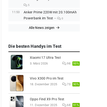
5
11:53
Anker Prime 220W mit 20.100mAh
Powerbank im Test
0
Alle News zeigen
Die besten Handys im Test
Xiaomi 17 Ultra Test
93%
3. März 2026
98
Vivo X300 Pro im Test
90%
18. Dezember 2025
73
Oppo Find X9 Pro Test
91%
11. Dezember 2025
68