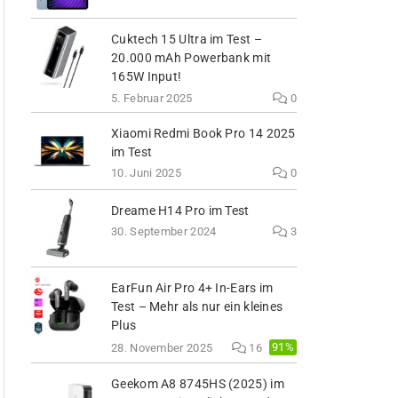
Cuktech 15 Ultra im Test –
20.000 mAh Powerbank mit
165W Input!
5. Februar 2025
0
Xiaomi Redmi Book Pro 14 2025
im Test
10. Juni 2025
0
Dreame H14 Pro im Test
30. September 2024
3
EarFun Air Pro 4+ In-Ears im
Test – Mehr als nur ein kleines
Plus
91%
28. November 2025
16
Geekom A8 8745HS (2025) im