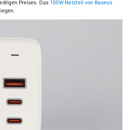
iedrigen Preises.
Das
100W Netzteil von Baseus
liegen.