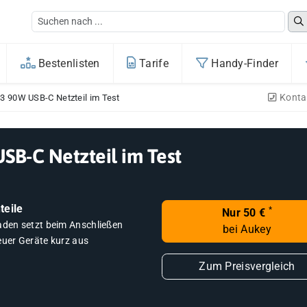
Bestenlisten
Tarife
Handy-Finder
Konta
3 90W USB-C Netzteil im Test
B-C Netzteil im Test
teile
*
Nur 50 €
aden setzt beim Anschließen
bei Aukey
euer Geräte kurz aus
Zum Preisvergleich