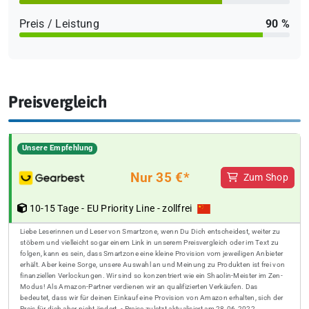
Preis / Leistung
90 %
Preisvergleich
Unsere Empfehlung
Nur 35 €*
Zum Shop
10-15 Tage - EU Priority Line - zollfrei
Liebe Leserinnen und Leser von Smartzone, wenn Du Dich entscheidest, weiter zu
stöbern und vielleicht sogar einem Link in unserem Preisvergleich oder im Text zu
folgen, kann es sein, dass Smartzone eine kleine Provision vom jeweiligen Anbieter
erhält. Aber keine Sorge, unsere Auswahl an und Meinung zu Produkten ist frei von
finanziellen Verlockungen. Wir sind so konzentriert wie ein Shaolin-Meister im Zen-
Modus! Als Amazon-Partner verdienen wir an qualifizierten Verkäufen. Das
bedeutet, dass wir für deinen Einkauf eine Provision von Amazon erhalten, sich der
Preis für dich aber nicht ändert. - Preise zuletzt aktualisiert am 28.06.2022