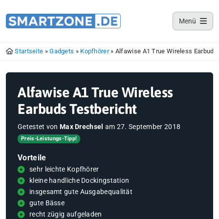
Smartzone App
Menü
Lade jetzt deine Smartzone App
Startseite
»
Gadgets
»
Kopfhörer
»
Alfawise A1 True Wireless Earbuds 
Alfawise A1 True Wireless
Earbuds Testbericht
Getestet von
Max Drechsel
am
27. September 2018
Preis-Leistungs-Tipp!
Vorteile
sehr leichte Kopfhörer
kleine handliche Dockingstation
insgesamt gute Ausgabequalität
gute Bässe
recht zügig aufgeladen