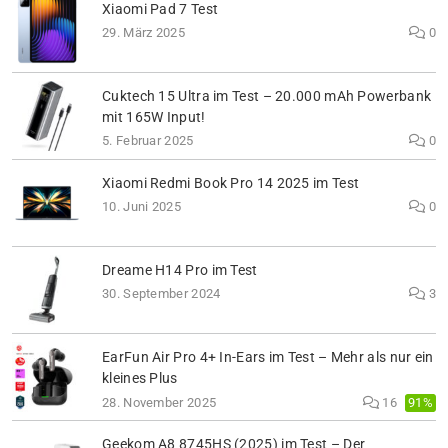
Xiaomi Pad 7 Test
29. März 2025
0
Cuktech 15 Ultra im Test – 20.000 mAh Powerbank
mit 165W Input!
5. Februar 2025
0
Xiaomi Redmi Book Pro 14 2025 im Test
10. Juni 2025
0
Dreame H14 Pro im Test
30. September 2024
3
EarFun Air Pro 4+ In-Ears im Test – Mehr als nur ein
kleines Plus
91%
28. November 2025
16
Geekom A8 8745HS (2025) im Test – Der