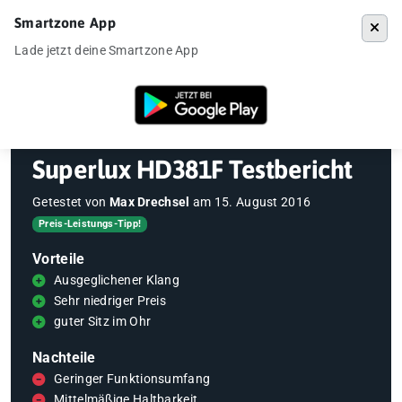
Smartzone App
Menü
Lade jetzt deine Smartzone App
Startseite
»
Gadgets
»
Kopfhörer
»
Superlux HD381F Testbericht
Superlux HD381F Testbericht
Getestet von
Max Drechsel
am
15. August 2016
Preis-Leistungs-Tipp!
Vorteile
Ausgeglichener Klang
Sehr niedriger Preis
guter Sitz im Ohr
Nachteile
Geringer Funktionsumfang
Mittelmäßige Haltbarkeit