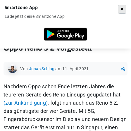
Smartzone App
Menü
Lade jetzt deine Smartzone App
Startseite
»
Ankündigung
»
Oppo Reno 5 Z vorgestellt
Oppo Reno 5 Z vorgestellt
Von
Jonas Schlag
am 11. April 2021
Nachdem Oppo schon Ende letzten Jahres die
teureren Geräte des Reno Lineups geupdatet hat
(zur Ankündigung)
, folgt nun auch das Reno 5 Z,
das günstigste der vier Geräte. Mit 5G,
Fingerabdrucksensor im Display und neuem Design
startet das Gerät erst mal nur in Singapur, einen