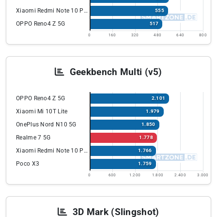
Xiaomi Redmi Note 10 Pro
555
OPPO Reno4 Z 5G
517
0
160
320
480
640
800
Geekbench Multi (v5)
OPPO Reno4 Z 5G
2.101
Xiaomi Mi 10T Lite
1.979
OnePlus Nord N10 5G
1.850
Realme 7 5G
1.778
Xiaomi Redmi Note 10 Pro
1.766
Poco X3
1.759
0
600
1.200
1.800
2.400
3.000
3D Mark (Slingshot)