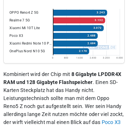
OPPO Reno4 Z 5G
3.243
Realme 7 5G
3.132
Xiaomi Mi 10T Lite
3.072
Poco X3
2.688
Xiaomi Redmi Note 10 Pro
2.684
OnePlus Nord N10 5G
2.170
0
800
1.600
2.400
3.200
4.000
Kombiniert wird der Chip mit
8 Gigabyte LPDDR4X
RAM und 128 Gigabyte Flashspeicher
. Einen SD-
Karten Steckplatz hat das Handy nicht.
Leistungstechnisch sollte man mit dem Oppo
Reno5 Z noch gut aufgestellt sein. Wer sein Handy
allerdings lange Zeit nutzen möchte oder viel zockt,
der wirft vielleicht mal einen Blick auf das
Poco X3