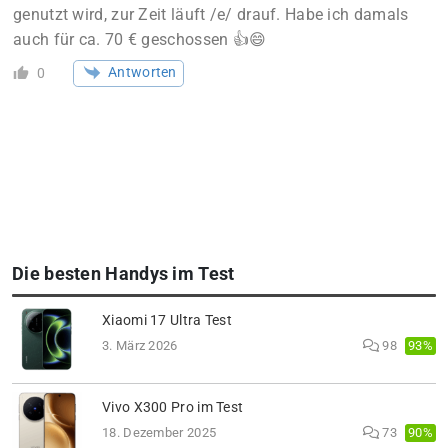
genutzt wird, zur Zeit läuft /e/ drauf. Habe ich damals
auch für ca. 70 € geschossen 👍😄
Antworten
0
Die besten Handys im Test
Xiaomi 17 Ultra Test
93%
3. März 2026
98
Vivo X300 Pro im Test
90%
18. Dezember 2025
73