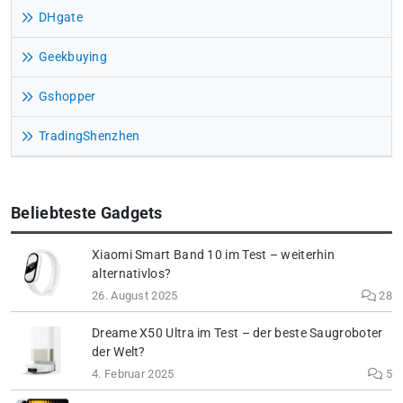
DHgate
Geekbuying
Gshopper
TradingShenzhen
Beliebteste Gadgets
Xiaomi Smart Band 10 im Test – weiterhin
alternativlos?
26. August 2025
28
Dreame X50 Ultra im Test – der beste Saugroboter
der Welt?
4. Februar 2025
5