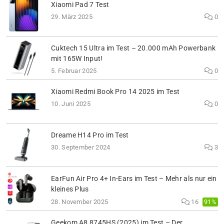
Xiaomi Pad 7 Test
29. März 2025
0
Cuktech 15 Ultra im Test – 20.000 mAh Powerbank
mit 165W Input!
5. Februar 2025
0
Xiaomi Redmi Book Pro 14 2025 im Test
10. Juni 2025
0
Dreame H14 Pro im Test
30. September 2024
3
EarFun Air Pro 4+ In-Ears im Test – Mehr als nur ein
kleines Plus
91%
28. November 2025
16
Geekom A8 8745HS (2025) im Test – Der