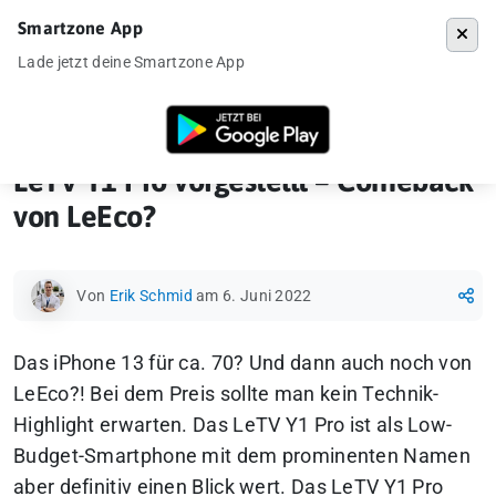
Smartzone App
Menü
Lade jetzt deine Smartzone App
Startseite
»
Ankündigung
»
LeTV Y1 Pro vorgestellt – Comeback von L
LeTV Y1 Pro vorgestellt – Comeback
von LeEco?
Von
Erik Schmid
am 6. Juni 2022
Das iPhone 13 für ca. 70? Und dann auch noch von
LeEco?! Bei dem Preis sollte man kein Technik-
Highlight erwarten. Das LeTV Y1 Pro ist als Low-
Budget-Smartphone mit dem prominenten Namen
aber definitiv einen Blick wert. Das LeTV Y1 Pro