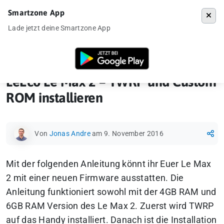
Smartzone App
Menü
Lade jetzt deine Smartzone App
Startseite
»
How-To
»
LeEco Le Max 2 – TWRP und Custom ROM instal
LeEco Le Max 2 – TWRP und Custom
ROM installieren
Von
Jonas Andre
am 9. November 2016
Mit der folgenden Anleitung könnt ihr Euer Le Max
2 mit einer neuen Firmware ausstatten. Die
Anleitung funktioniert sowohl mit der 4GB RAM und
6GB RAM Version des Le Max 2. Zuerst wird TWRP
auf das Handy installiert. Danach ist die Installation