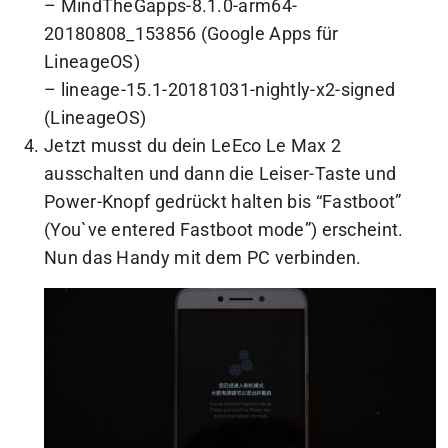
– MindTheGapps-8.1.0-arm64-
20180808_153856 (Google Apps für
LineageOS)
– lineage-15.1-20181031-nightly-x2-signed
(LineageOS)
Jetzt musst du dein LeEco Le Max 2
ausschalten und dann die Leiser-Taste und
Power-Knopf gedrückt halten bis “Fastboot”
(You`ve entered Fastboot mode”) erscheint.
Nun das Handy mit dem PC verbinden.