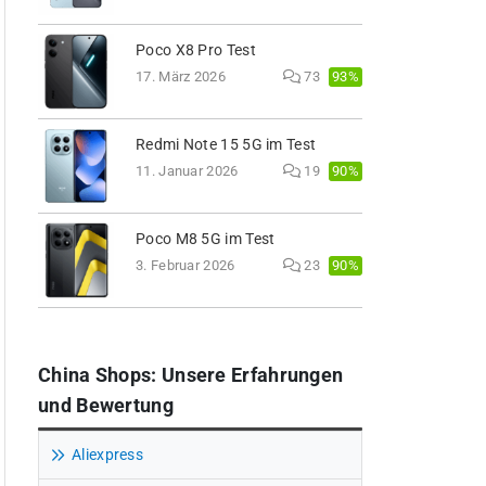
Poco X8 Pro Test
93%
17. März 2026
73
Redmi Note 15 5G im Test
90%
11. Januar 2026
19
Poco M8 5G im Test
90%
3. Februar 2026
23
China Shops: Unsere Erfahrungen
und Bewertung
Aliexpress