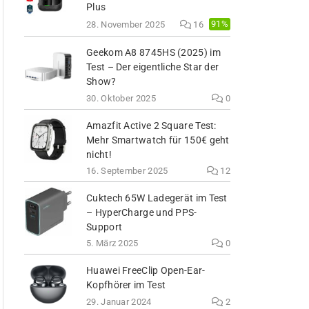
Plus
91%
28. November 2025
16
Geekom A8 8745HS (2025) im
Test – Der eigentliche Star der
Show?
30. Oktober 2025
0
Amazfit Active 2 Square Test:
Mehr Smartwatch für 150€ geht
nicht!
16. September 2025
12
Cuktech 65W Ladegerät im Test
– HyperCharge und PPS-
Support
5. März 2025
0
Huawei FreeClip Open-Ear-
Kopfhörer im Test
29. Januar 2024
2