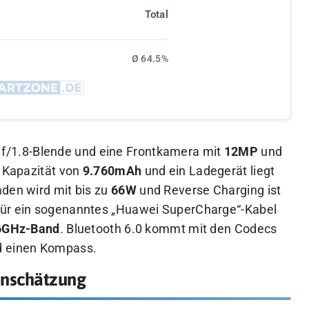
Total
Ø 64.5%
f/1.8-Blende und eine Frontkamera mit
12MP
und
e Kapazität von
9.760mAh
und ein Ladegerät liegt
aden wird mit bis zu
66W
und Reverse Charging ist
für ein sogenanntes „Huawei SuperCharge“-Kabel
6GHz-Band
. Bluetooth 6.0 kommt mit den Codecs
d einen Kompass.
Einschätzung