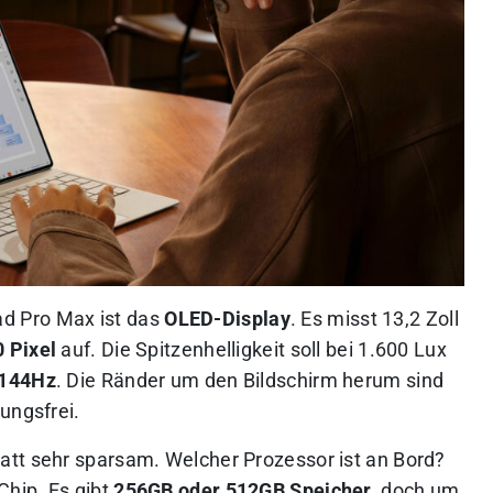
d Pro Max ist das
OLED-Display
. Es misst 13,2 Zoll
 Pixel
auf. Die Spitzenhelligkeit soll bei 1.600 Lux
144Hz
. Die Ränder um den Bildschirm herum sind
ungsfrei.
att sehr sparsam. Welcher Prozessor ist an Bord?
Chip. Es gibt
256GB oder 512GB Speicher
, doch um