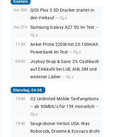
Gestern
Vor 20h
QIDI Plus 5 3D-Drucker startet in
den Verkauf
0
Vor 21h
Samsung Galaxy A27 5G im Test
4
11:53
Anker Prime 220W mit 20.100mAh
Powerbank im Test
0
09:20
Joybuy Snap & Save: 2% Cashback
auf Einkäufe bei Lidl, Aldi, DM und
weiteren Läden
2
Dienstag, 04.08.
15:30
O2 Unlimited Mobile Tarifangebote
– ab 50Mbit/s für 15€ monatlich
6
13:40
Saugroboter-Verbot USA: Was
Roborock, Dreame & Ecovacs droht