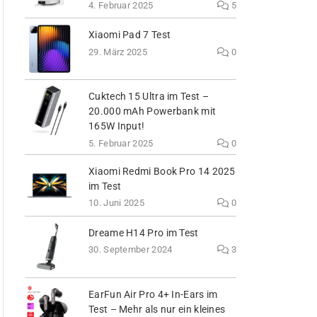
4. Februar 2025
5
Xiaomi Pad 7 Test
29. März 2025
0
Cuktech 15 Ultra im Test –
20.000 mAh Powerbank mit
165W Input!
5. Februar 2025
0
Xiaomi Redmi Book Pro 14 2025
im Test
10. Juni 2025
0
Dreame H14 Pro im Test
30. September 2024
3
EarFun Air Pro 4+ In-Ears im
Test – Mehr als nur ein kleines