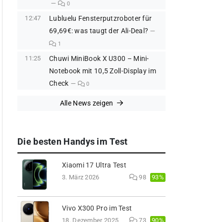
0
12:47
Lubluelu Fensterputzroboter für
69,69€: was taugt der Ali-Deal?
1
11:25
Chuwi MiniBook X U300 – Mini-
Notebook mit 10,5 Zoll-Display im
Check
0
Alle News zeigen
Die besten Handys im Test
Xiaomi 17 Ultra Test
93%
3. März 2026
98
Vivo X300 Pro im Test
90%
18. Dezember 2025
73