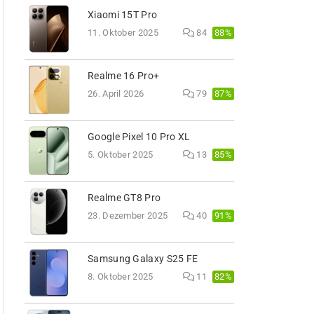
Xiaomi 15T Pro
88%
11. Oktober 2025
84
Realme 16 Pro+
87%
26. April 2026
79
Google Pixel 10 Pro XL
85%
5. Oktober 2025
13
Realme GT8 Pro
91%
23. Dezember 2025
40
Samsung Galaxy S25 FE
82%
8. Oktober 2025
11