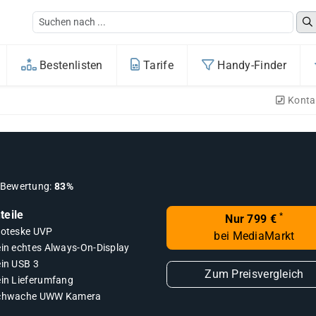
Bestenlisten
Tarife
Handy-Finder
Konta
Bewertung:
83%
teile
*
Nur 799 €
roteske UVP
bei MediaMarkt
ein echtes Always-On-Display
ein USB 3
Zum Preisvergleich
ein Lieferumfang
chwache UWW Kamera