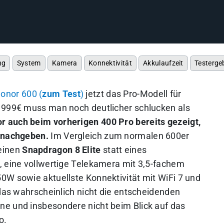
ng
System
Kamera
Konnektivität
Akkulaufzeit
Testerge
onor 600 (
zum Test
)
jetzt das Pro-Modell für
n 999€ muss man noch deutlicher schlucken als
or auch beim vorherigen 400 Pro bereits gezeigt,
h nachgeben.
Im Vergleich zum normalen 600er
 einen
Snapdragon 8 Elite
statt eines
, eine vollwertige Telekamera mit 3,5-fachem
0W sowie aktuellste Konnektivität mit WiFi 7 und
 das wahrscheinlich nicht die entscheidenden
ne und insbesondere nicht beim Blick auf das
o.