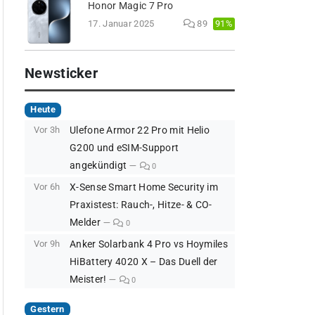
Honor Magic 7 Pro
91%
17. Januar 2025
89
Newsticker
Heute
Vor 3h
Ulefone Armor 22 Pro mit Helio
G200 und eSIM-Support
angekündigt
0
Vor 6h
X-Sense Smart Home Security im
Praxistest: Rauch-, Hitze- & CO-
Melder
0
Vor 9h
Anker Solarbank 4 Pro vs Hoymiles
HiBattery 4020 X – Das Duell der
Meister!
0
Gestern