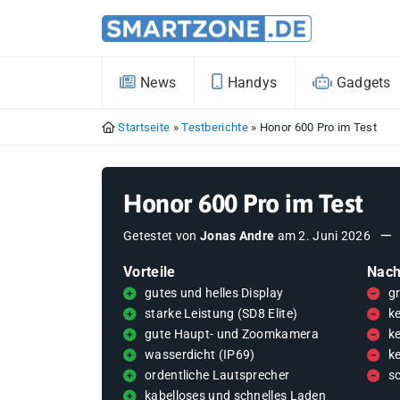
News
Handys
Gadgets
Startseite
»
Testberichte
»
Honor 600 Pro im Test
Honor 600 Pro im Test
Getestet von
Jonas Andre
am
2. Juni 2026
Vorteile
Nach
gutes und helles Display
g
starke Leistung (SD8 Elite)
k
gute Haupt- und Zoomkamera
k
wasserdicht (IP69)
k
ordentliche Lautsprecher
s
kabelloses und schnelles Laden