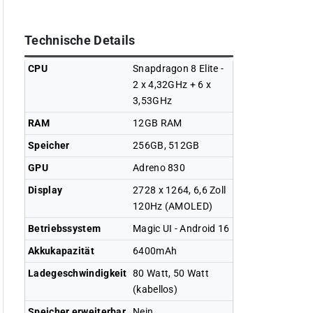
Technische Details
CPU
Snapdragon 8 Elite -
2 x 4,32GHz + 6 x
3,53GHz
RAM
12GB RAM
Speicher
256GB, 512GB
GPU
Adreno 830
Display
2728 x 1264, 6,6 Zoll
120Hz (AMOLED)
Betriebssystem
Magic UI - Android 16
Akkukapazität
6400mAh
Ladegeschwindigkeit
80 Watt, 50 Watt
(kabellos)
Speicher erweiterbar
Nein