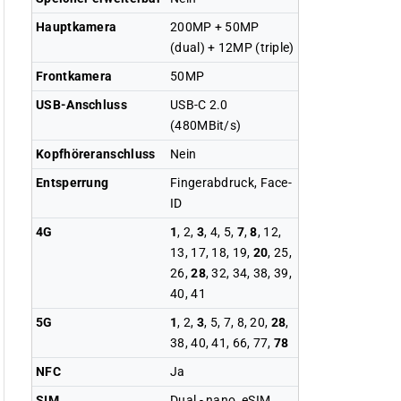
Hauptkamera
200MP + 50MP
(dual) + 12MP (triple)
Frontkamera
50MP
USB-Anschluss
USB-C 2.0
(480MBit/s)
Kopfhöreranschluss
Nein
Entsperrung
Fingerabdruck, Face-
ID
4G
1
, 2,
3
, 4, 5,
7
,
8
, 12,
13, 17, 18, 19,
20
, 25,
26,
28
, 32, 34, 38, 39,
40, 41
5G
1
, 2,
3
, 5, 7, 8, 20,
28
,
38, 40, 41, 66, 77,
78
NFC
Ja
SIM
Dual - nano, eSIM