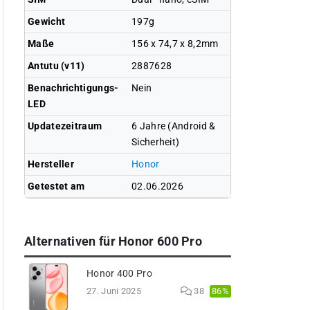
Gewicht
197g
Maße
156 x 74,7 x 8,2mm
Antutu (v11)
2887628
Benachrichtigungs-
Nein
LED
Updatezeitraum
6 Jahre (Android &
Sicherheit)
Hersteller
Honor
Getestet am
02.06.2026
Alternativen für Honor 600 Pro
Honor 400 Pro
86%
27. Juni 2025
38