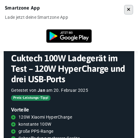
Smartzone App
Menü
Lade jetzt deine Smartzone App
Startseite
»
Gadgets
»
Ladegeräte / Netzteile
»
Cuktech 100W Ladegerä
Cuktech 100W Ladegerät im
Test – 120W HyperCharge und
drei USB-Ports
Getestet von
Jan
am
20. Februar 2025
Preis-Leistungs-Tipp!
Vorteile
120W Xiaomi HyperCharge
konstante 100W
große PPS-Range