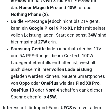
80-85W
für das
Vivo X100 Pro
,
70-75W
für
das
Honor Magic 6 Pro
und
40W
für das
Nothing Phone (2
).
Da die PPS-Range jedoch nicht bis 21V geht,
kann ein
Google Pixel 9 Pro XL
nicht mit seiner
vollen Leistung laden. Statt den sonst
34W
sind
hier maximal
27W
drin.
Samsung-Geräte
laden innerhalb der bis 11V
und 5A PPS-Range, die im Cuktech 100W
Ladegerät ebenfalls enthalten ist, weshalb
auch diese mit ihrer
vollen Ladeleistung
geladen werden können.
Neuere Smartphones
von
Oppo
oder
OnePlus
wie das
Find X8 Pro,
OnePlus 13
oder
Nord 4
schaffen dank dieser
Spanne ebenfalls
45W
.
Interessant für Import-Fans:
UFCS
wird vor allem