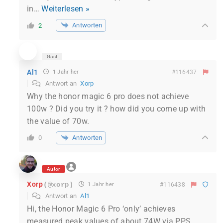
in
…
Weiterlesen »
Antworten
2
Gast
Al1
1 Jahr her
#116437
Antwort an
Xorp
Why the honor magic 6 pro does not achieve
100w ? Did you try it ? how did you come up with
the value of 70w.
Antworten
0
Autor
Xorp
(@xorp)
1 Jahr her
#116438
Antwort an
Al1
Hi, the Honor Magic 6 Pro ‘only’ achieves
measured peak values of about 74W via PPS.