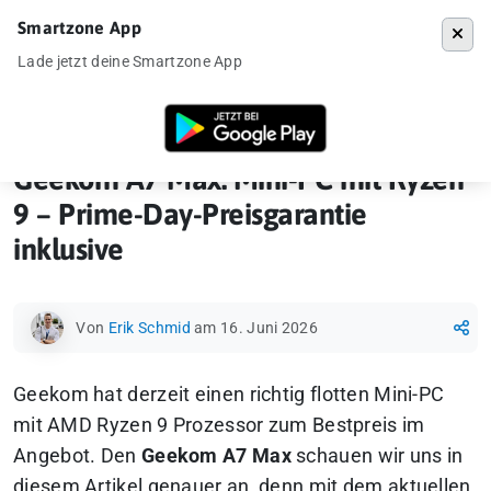
Smartzone App
Menü
Lade jetzt deine Smartzone App
Startseite
»
Gadgets
»
Mini-PC
»
Geekom A7 Max: Mini-PC mit Ryzen 9 
Geekom A7 Max: Mini-PC mit Ryzen
9 – Prime-Day-Preisgarantie
inklusive
Von
Erik Schmid
am 16. Juni 2026
Geekom hat derzeit einen richtig flotten Mini-PC
mit AMD Ryzen 9 Prozessor zum Bestpreis im
Angebot. Den
Geekom A7 Max
schauen wir uns in
diesem Artikel genauer an, denn mit dem aktuellen