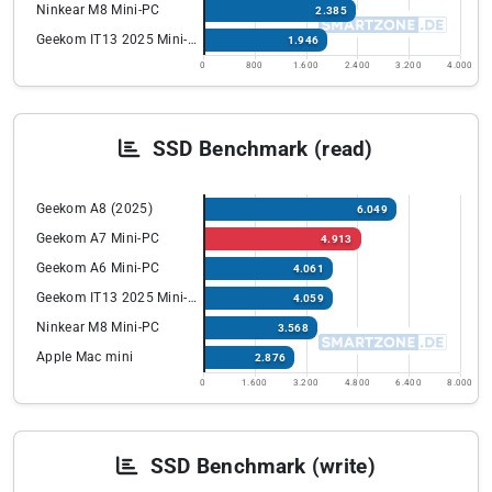
Ninkear M8 Mini-PC
2.385
Geekom IT13 2025 Mini-PC
1.946
0
800
1.600
2.400
3.200
4.000
SSD Benchmark (read)
Geekom A8 (2025)
6.049
Geekom A7 Mini-PC
4.913
Geekom A6 Mini-PC
4.061
Geekom IT13 2025 Mini-PC
4.059
Ninkear M8 Mini-PC
3.568
Apple Mac mini
2.876
0
1.600
3.200
4.800
6.400
8.000
SSD Benchmark (write)