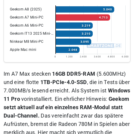
Geekom A8 (2025)
5.040
Geekom A7 Mini-PC
4.713
Geekom A6 Mini-PC
3.219
Geekom IT13 2025 Mini-PC
3.210
Ninkear M8 Mini-PC
3.095
Apple Mac mini
2.048
0
1.200
2.400
3.600
4.800
6.000
Im A7 Max stecken
16GB DDR5-RAM
(5.600MHz)
und eine flotte
1TB-PCIe-4.0-SSD
, die in Tests über
7.000MB/s lesend erreicht. Als System ist
Windows
11 Pro
vorinstalliert. Ein ehrlicher Hinweis:
Geekom
setzt aktuell auf ein einzelnes RAM-Modul statt
Dual-Channel.
Das vereinfacht zwar das spätere
Aufrüsten, bremst die Radeon 780M in Spielen aber
merklich aus. Hier macht sich vermutlich die