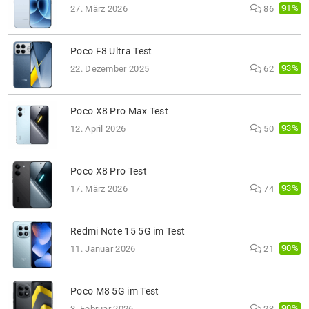
91%
27. März 2026
86
Poco F8 Ultra Test
93%
22. Dezember 2025
62
Poco X8 Pro Max Test
93%
12. April 2026
50
Poco X8 Pro Test
93%
17. März 2026
74
Redmi Note 15 5G im Test
90%
11. Januar 2026
21
Poco M8 5G im Test
90%
3. Februar 2026
23