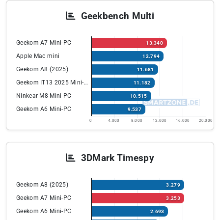
Geekbench Multi
Geekom A7 Mini-PC
13.340
Apple Mac mini
12.794
Geekom A8 (2025)
11.681
Geekom IT13 2025 Mini-PC
11.182
Ninkear M8 Mini-PC
10.515
Geekom A6 Mini-PC
9.537
0
4.000
8.000
12.000
16.000
20.000
3DMark Timespy
Geekom A8 (2025)
3.279
Geekom A7 Mini-PC
3.253
Geekom A6 Mini-PC
2.693