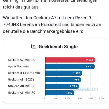
Gaming in Full-HD mit moderaten Einstellungen
reicht das gut aus.
Wir hatten den Geekom A7 mit dem Ryzen 9
7940HS bereits im Praxistest und binden euch an
der Stelle die Benchmarkergebnisse ein:
Geekbench Single
Geekom A7 Mini-PC
2.661
Apple Mac mini
2.617
Geekom IT13 2025 Mini-PC
1.952
Geekom A8 (2025)
1.905
Ninkear M8 Mini-PC
1.779
Geekom A6 Mini-PC
1.552
0
600
1.200
1.800
2.400
3.000