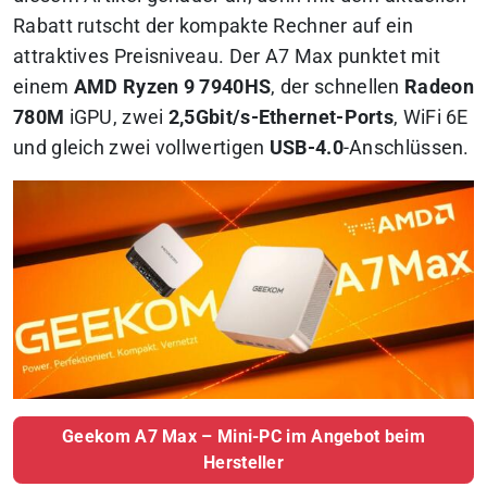
Rabatt rutscht der kompakte Rechner auf ein
attraktives Preisniveau. Der A7 Max punktet mit
einem
AMD Ryzen 9 7940HS
, der schnellen
Radeon
780M
iGPU, zwei
2,5Gbit/s-Ethernet-Ports
, WiFi 6E
und gleich zwei vollwertigen
USB-4.0
-Anschlüssen.
Geekom A7 Max – Mini-PC im Angebot beim
Hersteller