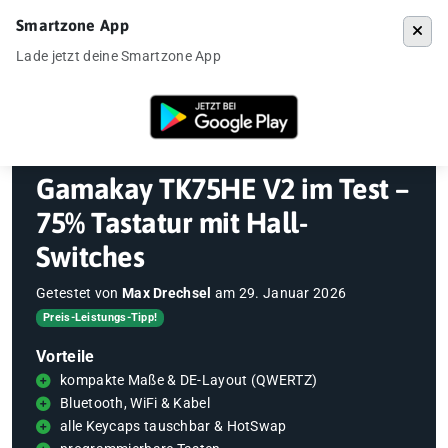
Smartzone App
Menü
Lade jetzt deine Smartzone App
Startseite
»
Gadgets
»
Gamakay TK75HE V2 im Test – 75% Tastatur mi
Gamakay TK75HE V2 im Test –
75% Tastatur mit Hall-
Switches
Getestet von
Max Drechsel
am
29. Januar 2026
Preis-Leistungs-Tipp!
Vorteile
kompakte Maße & DE-Layout (QWERTZ)
Bluetooth, WiFi & Kabel
alle Keycaps tauschbar & HotSwap