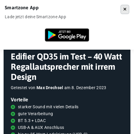
Smartzone App
Menü
Lade jetzt deine Smartzone App
Startseite
»
Gadgets
»
Bluetooth Speaker
»
Edifier QD35 im Test – 40 
Edifier QD35 im Test – 40 Watt
Regallautsprecher mit irrem
Design
Getestet von
Max Drechsel
am
8. Dezember 2023
Vorteile
starker Sound mit vielen Details
gute Verarbeitung
BT 5.3 + LDAC
USB-A & AUX Anschluss