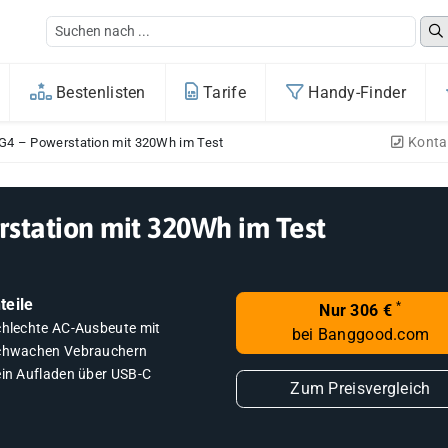
Bestenlisten
Tarife
Handy-Finder
Konta
G4 – Powerstation mit 320Wh im Test
rstation mit 320Wh im Test
teile
*
Nur 306 €
chlechte AC-Ausbeute mit
bei Banggood.com
chwachen Vebrauchern
ein Aufladen über USB-C
Zum Preisvergleich