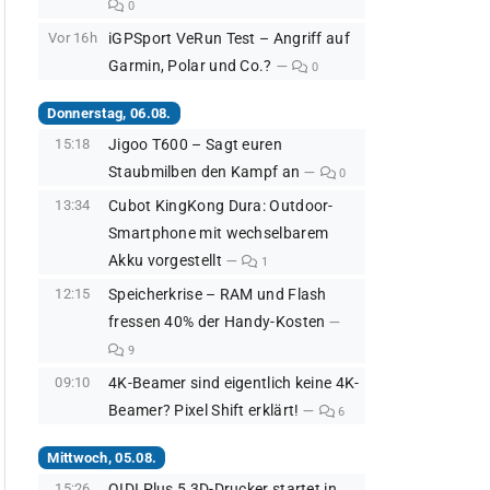
0
Vor 16h
iGPSport VeRun Test – Angriff auf
Garmin, Polar und Co.?
0
Donnerstag, 06.08.
15:18
Jigoo T600 – Sagt euren
Staubmilben den Kampf an
0
13:34
Cubot KingKong Dura: Outdoor-
Smartphone mit wechselbarem
Akku vorgestellt
1
12:15
Speicherkrise – RAM und Flash
fressen 40% der Handy-Kosten
9
09:10
4K-Beamer sind eigentlich keine 4K-
Beamer? Pixel Shift erklärt!
6
Mittwoch, 05.08.
15:26
QIDI Plus 5 3D-Drucker startet in