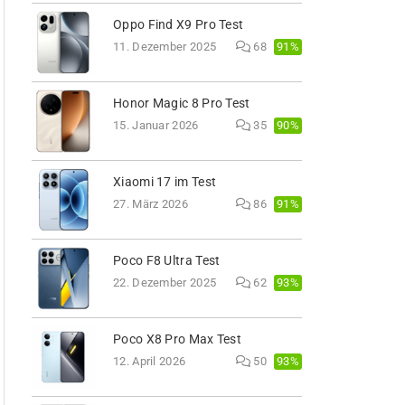
Oppo Find X9 Pro Test
91%
11. Dezember 2025
68
Honor Magic 8 Pro Test
90%
15. Januar 2026
35
Xiaomi 17 im Test
91%
27. März 2026
86
Poco F8 Ultra Test
93%
22. Dezember 2025
62
Poco X8 Pro Max Test
93%
12. April 2026
50