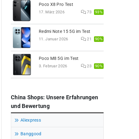
Poco X8 Pro Test
93%
17. März 2026
73
Redmi Note 15 5G im Test
90%
11. Januar 2026
21
Poco M8 5G im Test
90%
3. Februar 2026
23
China Shops: Unsere Erfahrungen
und Bewertung
Aliexpress
Banggood