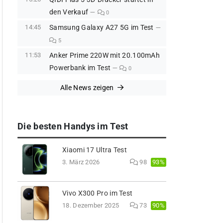
den Verkauf
0
14:45
Samsung Galaxy A27 5G im Test
5
11:53
Anker Prime 220W mit 20.100mAh
Powerbank im Test
0
Alle News zeigen
Die besten Handys im Test
Xiaomi 17 Ultra Test
93%
3. März 2026
98
Vivo X300 Pro im Test
90%
18. Dezember 2025
73