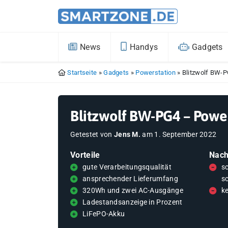
News
Handys
Gadgets
Startseite
»
Gadgets
»
Powerstation
»
Blitzwolf BW-P
Blitzwolf BW-PG4 – Powe
Getestet von
Jens M.
am
1. September 2022
Vorteile
Nach
gute Verarbeitungsqualität
s
ansprechender Lieferumfang
s
320Wh und zwei AC-Ausgänge
k
Ladestandsanzeige in Prozent
LiFePO-Akku