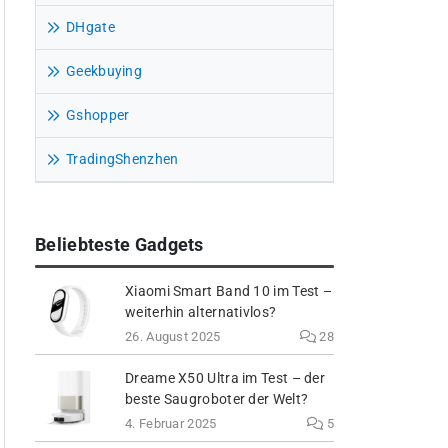
DHgate
Geekbuying
Gshopper
TradingShenzhen
Beliebteste Gadgets
Xiaomi Smart Band 10 im Test –
weiterhin alternativlos?
26. August 2025
28
Dreame X50 Ultra im Test – der
beste Saugroboter der Welt?
4. Februar 2025
5