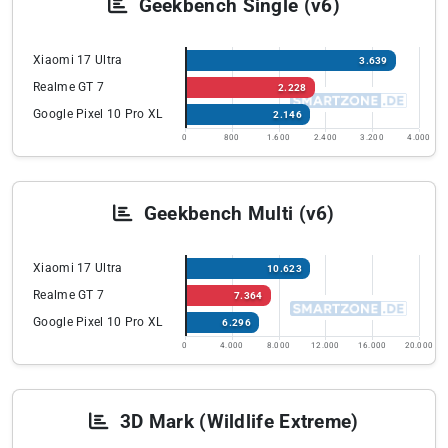
Geekbench Single (v6)
Xiaomi 17 Ultra
3.639
Realme GT 7
2.228
Google Pixel 10 Pro XL
2.146
0
800
1.600
2.400
3.200
4.000
Geekbench Multi (v6)
Xiaomi 17 Ultra
10.623
Realme GT 7
7.364
Google Pixel 10 Pro XL
6.296
0
4.000
8.000
12.000
16.000
20.000
3D Mark (Wildlife Extreme)