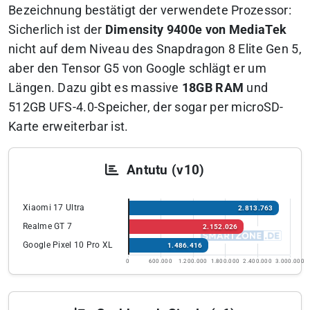
Bezeichnung bestätigt der verwendete Prozessor:
Sicherlich ist der
Dimensity 9400e von MediaTek
nicht auf dem Niveau des Snapdragon 8 Elite Gen 5,
aber den Tensor G5 von Google schlägt er um
Längen. Dazu gibt es massive
18GB RAM
und
512GB UFS-4.0-Speicher, der sogar per microSD-
Karte erweiterbar ist.
Antutu (v10)
Xiaomi 17 Ultra
2.813.763
Realme GT 7
2.152.026
Google Pixel 10 Pro XL
1.486.416
0
600.000
1.200.000
1.800.000
2.400.000
3.000.000