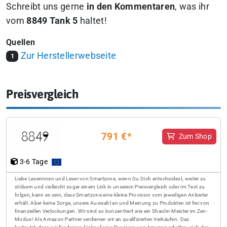
Schreibt uns gerne
in den Kommentaren
, was ihr
vom
8849 Tank 5
haltet!
Quellen
Zur Herstellerwebseite
1
Preisvergleich
791 €*
Zum Shop
3-6 Tage
Liebe Leserinnen und Leser von Smartzone, wenn Du Dich entscheidest, weiter zu
stöbern und vielleicht sogar einem Link in unserem Preisvergleich oder im Text zu
folgen, kann es sein, dass Smartzone eine kleine Provision vom jeweiligen Anbieter
erhält. Aber keine Sorge, unsere Auswahl an und Meinung zu Produkten ist frei von
finanziellen Verlockungen. Wir sind so konzentriert wie ein Shaolin-Meister im Zen-
Modus! Als Amazon-Partner verdienen wir an qualifizierten Verkäufen. Das