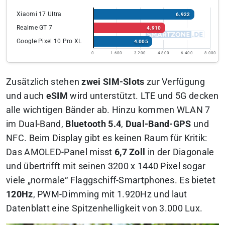
Xiaomi 17 Ultra
6.922
Realme GT 7
4.910
Google Pixel 10 Pro XL
4.005
0
1.600
3.200
4.800
6.400
8.000
Zusätzlich stehen
zwei SIM-Slots
zur Verfügung
und auch
eSIM
wird unterstützt. LTE und 5G decken
alle wichtigen Bänder ab. Hinzu kommen WLAN 7
im Dual-Band,
Bluetooth 5.4
,
Dual-Band-GPS
und
NFC. Beim Display gibt es keinen Raum für Kritik:
Das AMOLED-Panel misst
6,7 Zoll
in der Diagonale
und übertrifft mit seinen 3200 x 1440 Pixel sogar
viele „normale“ Flaggschiff-Smartphones. Es bietet
120Hz
, PWM-Dimming mit 1.920Hz und laut
Datenblatt eine Spitzenhelligkeit von 3.000 Lux.