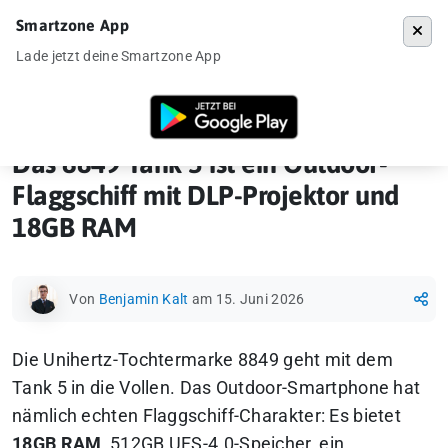
Smartzone App
Menü
Lade jetzt deine Smartzone App
Startseite
»
Ankündigung
»
Das 8849 Tank 5 ist ein Outdoor-Flaggschi
Das 8849 Tank 5 ist ein Outdoor-
Flaggschiff mit DLP-Projektor und
18GB RAM
Von
Benjamin Kalt
am 15. Juni 2026
Die Unihertz-Tochtermarke 8849 geht mit dem
Tank 5 in die Vollen. Das Outdoor-Smartphone hat
nämlich echten Flaggschiff-Charakter: Es bietet
18GB RAM
, 512GB UFS-4.0-Speicher, ein