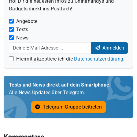
Hol Dir die neuesten Infos zu Chinahandys und
Gadgets direkt ins Postfach!
Angebote
Tests
News
Anmelden
Hiermit akzeptiere ich die
Datenschutzerklärung
.
Tests und News direkt auf dein Smartphone.
Alle News Updates über Telegram.
Telegram Gruppe beitreten
Kommentare