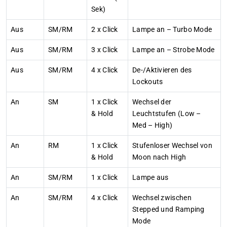
Sek)
Aus
SM/RM
2 x Click
Lampe an – Turbo Mode
Aus
SM/RM
3 x Click
Lampe an – Strobe Mode
Aus
SM/RM
4 x Click
De-/Aktivieren des
Lockouts
An
SM
1 x Click
Wechsel der
& Hold
Leuchtstufen (Low –
Med – High)
An
RM
1 x Click
Stufenloser Wechsel von
& Hold
Moon nach High
An
SM/RM
1 x Click
Lampe aus
An
SM/RM
4 x Click
Wechsel zwischen
Stepped und Ramping
Mode