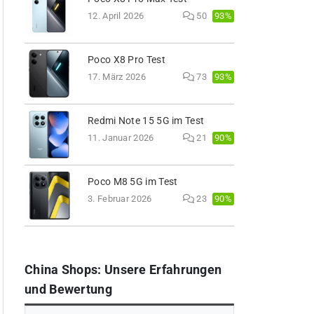
93%
12. April 2026
50
Poco X8 Pro Test
93%
17. März 2026
73
Redmi Note 15 5G im Test
90%
11. Januar 2026
21
Poco M8 5G im Test
90%
3. Februar 2026
23
China Shops: Unsere Erfahrungen
und Bewertung