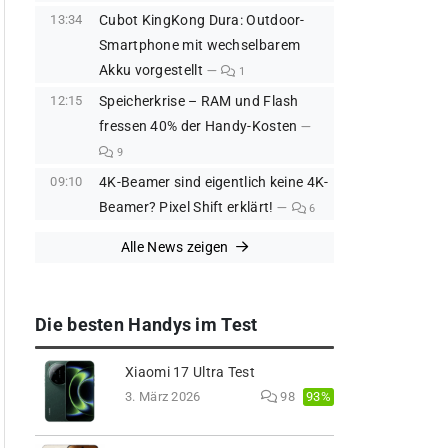
13:34
Cubot KingKong Dura: Outdoor-
Smartphone mit wechselbarem
Akku vorgestellt
1
12:15
Speicherkrise – RAM und Flash
fressen 40% der Handy-Kosten
9
09:10
4K-Beamer sind eigentlich keine 4K-
Beamer? Pixel Shift erklärt!
6
Alle News zeigen
Die besten Handys im Test
Xiaomi 17 Ultra Test
93%
3. März 2026
98