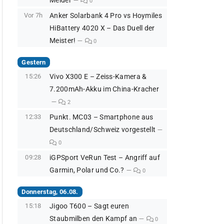
Melder
0
Vor 7h
Anker Solarbank 4 Pro vs Hoymiles
HiBattery 4020 X – Das Duell der
Meister!
0
Gestern
15:26
Vivo X300 E – Zeiss-Kamera &
7.200mAh-Akku im China-Kracher
2
12:33
Punkt. MC03 – Smartphone aus
Deutschland/Schweiz vorgestellt
0
09:28
iGPSport VeRun Test – Angriff auf
Garmin, Polar und Co.?
0
Donnerstag, 06.08.
15:18
Jigoo T600 – Sagt euren
Staubmilben den Kampf an
0