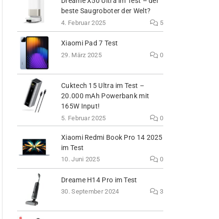
Dreame X50 Ultra im Test – der
beste Saugroboter der Welt?
4. Februar 2025
5
Xiaomi Pad 7 Test
29. März 2025
0
Cuktech 15 Ultra im Test –
20.000 mAh Powerbank mit
165W Input!
5. Februar 2025
0
Xiaomi Redmi Book Pro 14 2025
im Test
10. Juni 2025
0
Dreame H14 Pro im Test
30. September 2024
3