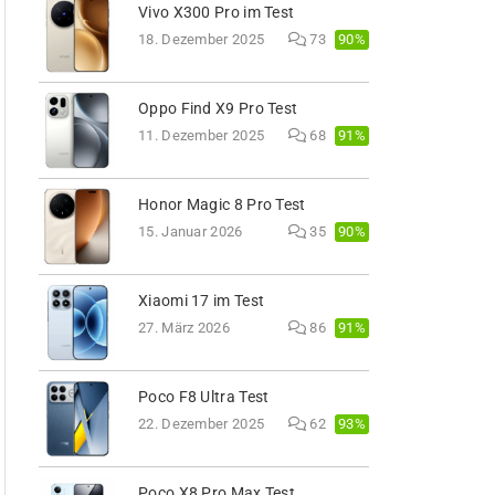
Vivo X300 Pro im Test
90%
18. Dezember 2025
73
Oppo Find X9 Pro Test
91%
11. Dezember 2025
68
Honor Magic 8 Pro Test
90%
15. Januar 2026
35
Xiaomi 17 im Test
91%
27. März 2026
86
Poco F8 Ultra Test
93%
22. Dezember 2025
62
Poco X8 Pro Max Test