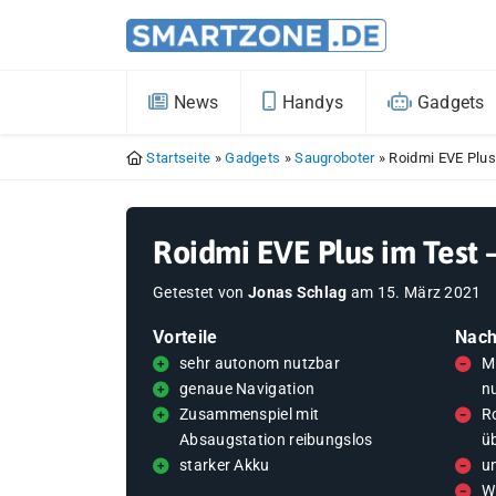
News
Handys
Gadgets
Startseite
»
Gadgets
»
Saugroboter
»
Roidmi EVE Plus
Roidmi EVE Plus im Test 
Getestet von
Jonas Schlag
am
15. März 2021
Vorteile
Nach
sehr autonom nutzbar
M
genaue Navigation
n
Zusammenspiel mit
R
Absaugstation reibungslos
ü
starker Akku
u
W