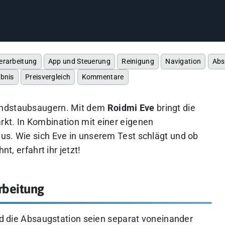
erarbeitung
App und Steuerung
Reinigung
Navigation
Abs
ebnis
Preisvergleich
Kommentare
andstaubsaugern. Mit dem
Roidmi Eve
bringt die
kt. In Kombination mit einer eigenen
us. Wie sich Eve in unserem Test schlägt und ob
nt, erfahrt ihr jetzt!
rbeitung
und die Absaugstation seien separat voneinander