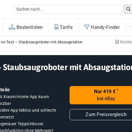
Bestenlisten
Tarife
Handy-Finder
Konta
 im Test – Staubsaugroboter mit Absaugstation
– Staubsaugroboter mit Absaugstatio
teile
*
Nur 419 €
it Xiaomi Home App kaum
bei eBay
utzbar
oidmi App lieblos und schlecht
Zum Preisvergleich
bersetzt
ngenauer Teppichboost
ischfunktion ohne Mehrwert