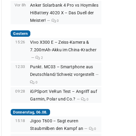
Vor 8h
Anker Solarbank 4 Pro vs Hoymiles
HiBattery 4020 X – Das Duell der
Meister!
0
Gestern
15:26
Vivo X300 E – Zeiss-Kamera &
7.200mAh-Akku im China-Kracher
2
12:33
Punkt. MC03 – Smartphone aus
Deutschland/Schweiz vorgestellt
0
09:28
iGPSport VeRun Test – Angriff auf
Garmin, Polar und Co.?
0
Donnerstag, 06.08.
15:18
Jigoo T600 – Sagt euren
Staubmilben den Kampf an
0