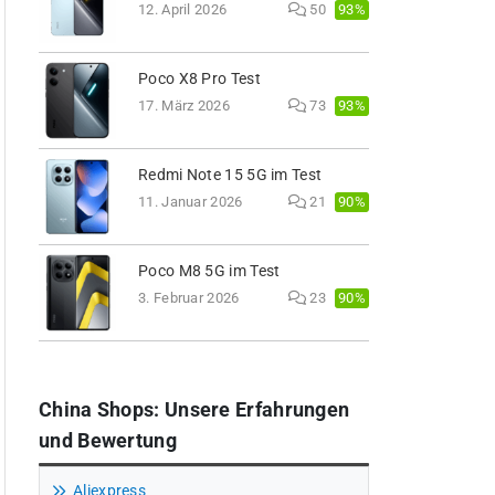
93%
12. April 2026
50
Poco X8 Pro Test
93%
17. März 2026
73
Redmi Note 15 5G im Test
90%
11. Januar 2026
21
Poco M8 5G im Test
90%
3. Februar 2026
23
China Shops: Unsere Erfahrungen
und Bewertung
Aliexpress