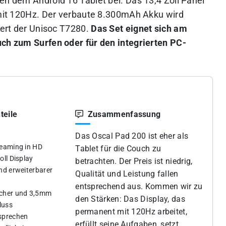
en dem Android 16 Tablet bei. Das 13,4 Zoll Panel
t mit 120Hz. Der verbaute 8.300mAh Akku wird
efert der Unisoc T7280.
Das Set eignet sich am
uch zum Surfen oder für den integrierten PC-
teile
Zusammenfassung
Das Oscal Pad 200 ist eher als
reaming in HD
Tablet für die Couch zu
oll Display
betrachten. Der Preis ist niedrig,
nd erweiterbarer
Qualität und Leistung fallen
entsprechend aus. Kommen wir zu
echer und 3,5mm
den Stärken: Das Display, das
luss
permanent mit 120Hz arbeitet,
sprechen
erfüllt seine Aufgaben, setzt