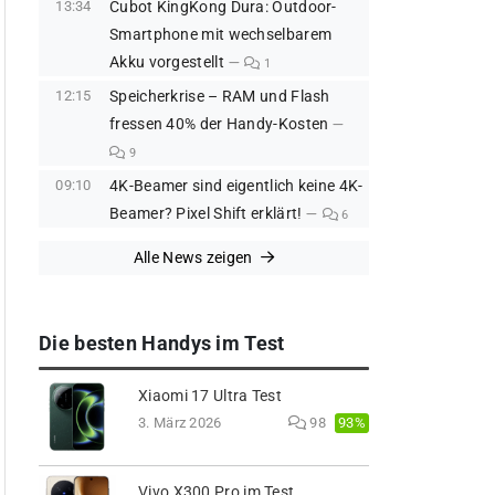
13:34
Cubot KingKong Dura: Outdoor-
Smartphone mit wechselbarem
Akku vorgestellt
1
12:15
Speicherkrise – RAM und Flash
fressen 40% der Handy-Kosten
9
09:10
4K-Beamer sind eigentlich keine 4K-
Beamer? Pixel Shift erklärt!
6
Alle News zeigen
Die besten Handys im Test
Xiaomi 17 Ultra Test
93%
3. März 2026
98
Vivo X300 Pro im Test