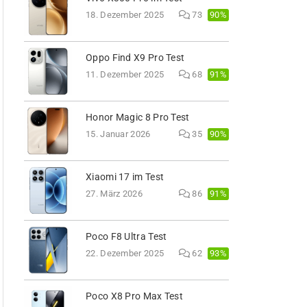
90%
18. Dezember 2025
73
Oppo Find X9 Pro Test
91%
11. Dezember 2025
68
Honor Magic 8 Pro Test
90%
15. Januar 2026
35
Xiaomi 17 im Test
91%
27. März 2026
86
Poco F8 Ultra Test
93%
22. Dezember 2025
62
Poco X8 Pro Max Test