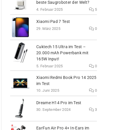
beste Saugroboter der Welt?
4. Februar 2025
5
Xiaomi Pad 7 Test
29. März 2025
0
Cuktech 15 Ultra im Test –
20.000 mAh Powerbank mit
165W Input!
5. Februar 2025
0
Xiaomi Redmi Book Pro 14 2025
im Test
10. Juni 2025
0
Dreame H14 Pro im Test
30. September 2024
3
EarFun Air Pro 4+ In-Ears im