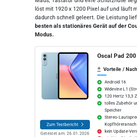
Maus, Tastatur und eine Schutzhülle lieg
löst mit 1920 x 1200 Pixel auf und läuf
dadurch schnell geleert. Die Leistung li
besten als stationäres Gerät auf der Co
Modus.
Oscal Pad 200
Vorteile / Nach
Android 16
Widevine L1 (St
120 Hertz 13,3 Z
tolles Zubehör u
Speicher
Stereo-Lautspr
Kopfhöreransch
Zum Testbericht
kein Update-Ver
Getestet am:
26.01.2026