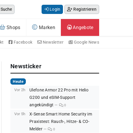
Suche
Login
Registrieren
Shops
Marken
Angebote
kt
Facebook
Newsletter
Google News
Newsticker
Heute
Vor 2h
Ulefone Armor 22 Pro mit Helio
G200 und eSIM-Support
angekündigt
0
Vor 5h
X-Sense Smart Home Security im
Praxistest: Rauch-, Hitze- & CO-
Melder
0