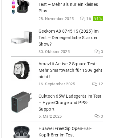
Test – Mehr als nur ein kleines
Plus
91%
28. November 2025
16
Geekom A8 8745HS (2025) im
Test – Der eigentliche Star der
Show?
30. Oktober 2025
0
Amazfit Active 2 Square Test:
Mehr Smartwatch für 150€ geht
nicht!
16. September 2025
12
Cuktech 65W Ladegerät im Test
– HyperCharge und PPS-
Support
5. März 2025
0
Huawei FreeClip Open-Ear-
Kopfhörer im Test