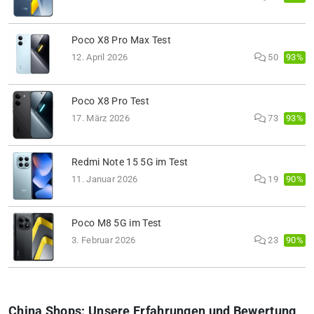
Poco X8 Pro Max Test
93%
12. April 2026
50
Poco X8 Pro Test
93%
17. März 2026
73
Redmi Note 15 5G im Test
90%
11. Januar 2026
19
Poco M8 5G im Test
90%
3. Februar 2026
23
China Shops: Unsere Erfahrungen und Bewertung