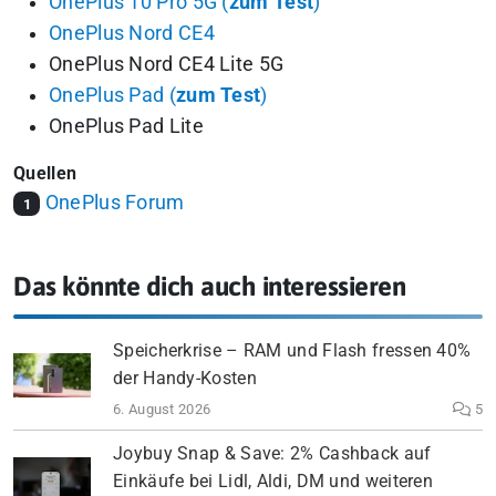
OnePlus 10 Pro 5G (
zum Test
)
OnePlus Nord CE4
OnePlus Nord CE4 Lite 5G
OnePlus Pad (
zum Test
)
OnePlus Pad Lite
Quellen
OnePlus Forum
1
Das könnte dich auch interessieren
Speicherkrise – RAM und Flash fressen 40%
der Handy-Kosten
6. August 2026
5
Joybuy Snap & Save: 2% Cashback auf
Einkäufe bei Lidl, Aldi, DM und weiteren