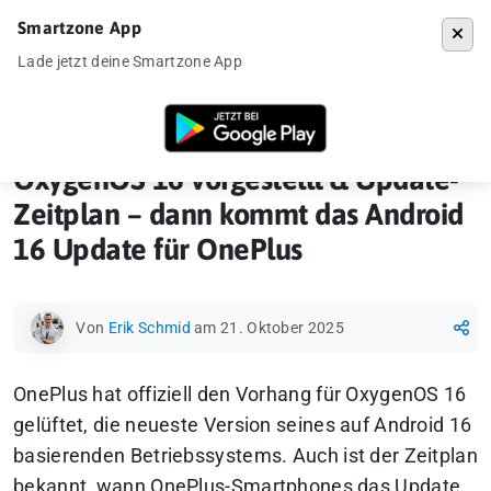
Smartzone App
Menü
Lade jetzt deine Smartzone App
Startseite
»
News
»
OxygenOS 16 vorgestellt & Update-Zeitplan – dan
OxygenOS 16 vorgestellt & Update-
Zeitplan – dann kommt das Android
16 Update für OnePlus
Von
Erik Schmid
am 21. Oktober 2025
OnePlus hat offiziell den Vorhang für OxygenOS 16
gelüftet, die neueste Version seines auf Android 16
basierenden Betriebssystems. Auch ist der Zeitplan
bekannt, wann OnePlus-Smartphones das Update