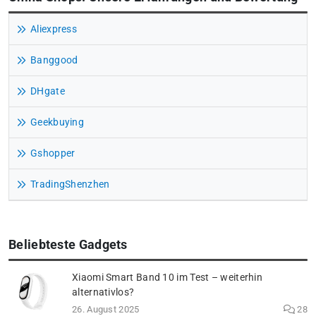
Aliexpress
Banggood
DHgate
Geekbuying
Gshopper
TradingShenzhen
Beliebteste Gadgets
Xiaomi Smart Band 10 im Test – weiterhin
alternativlos?
26. August 2025
28