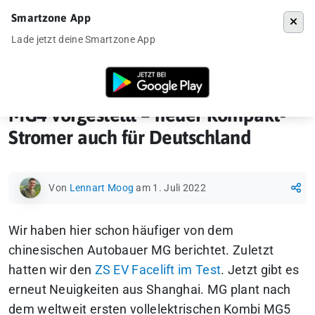
Smartzone App
Menü
Lade jetzt deine Smartzone App
Startseite
»
Elektroautos
»
MG4 vorgestellt – neuer Kompakt-Stromer 
MG4 vorgestellt – neuer Kompakt-
Stromer auch für Deutschland
Von
Lennart Moog
am 1. Juli 2022
Wir haben hier schon häufiger von dem
chinesischen Autobauer MG berichtet. Zuletzt
hatten wir den
ZS EV Facelift im Test
. Jetzt gibt es
erneut Neuigkeiten aus Shanghai. MG plant nach
dem weltweit ersten vollelektrischen Kombi MG5