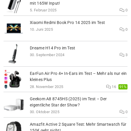
mit 165W Input!
5. Februar 2025
0
Xiaomi Redmi Book Pro 14 2025 im Test
10. Juni 2025
0
Dreame H14 Pro im Test
30. September 2024
3
EarFun Air Pro 4+ In-Ears im Test – Mehr als nur ein
kleines Plus
91%
28. November 2025
16
Geekom A8 8745HS (2025) im Test – Der
eigentliche Star der Show?
30. Oktober 2025
0
Amazfit Active 2 Square Test: Mehr Smartwatch für
150€ geht nicht!