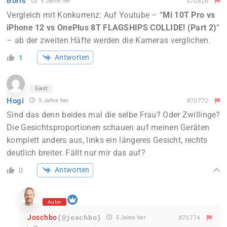
Boris
5 Jahre her
#70826
Vergleich mit Konkurrenz: Auf Youtube – “
Mi 10T Pro vs
iPhone 12 vs OnePlus 8T FLAGSHIPS COLLIDE! (Part 2)
”
– ab der zweiten Häfte werden die Kameras verglichen.
Antworten
1
Gast
Hogi
5 Jahre her
#70772
Sind das denn beides mal die selbe Frau? Oder Zwillinge?
Die Gesichtsproportionen schauen auf meinen Geräten
komplett anders aus, links ein längeres Gesicht, rechts
deutlich breiter. Fällt nur mir das auf?
Antworten
0
Autor
Joschbo
(@joschbo)
5 Jahre her
#70774