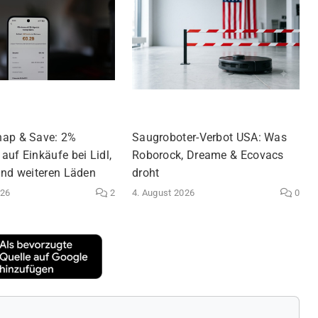
nap & Save: 2%
Saugroboter-Verbot USA: Was
auf Einkäufe bei Lidl,
Roborock, Dreame & Ecovacs
und weiteren Läden
droht
026
2
4. August 2026
0