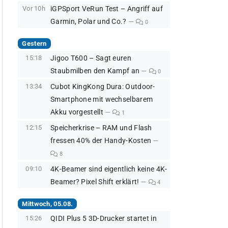
Vor 10h
iGPSport VeRun Test – Angriff auf
Garmin, Polar und Co.?
0
Gestern
15:18
Jigoo T600 – Sagt euren
Staubmilben den Kampf an
0
13:34
Cubot KingKong Dura: Outdoor-
Smartphone mit wechselbarem
Akku vorgestellt
1
12:15
Speicherkrise – RAM und Flash
fressen 40% der Handy-Kosten
8
09:10
4K-Beamer sind eigentlich keine 4K-
Beamer? Pixel Shift erklärt!
4
Mittwoch, 05.08.
15:26
QIDI Plus 5 3D-Drucker startet in