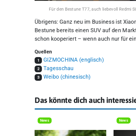
Für den Bestune T77, auch liebevoll Redmi 
Übrigens: Ganz neu im Business ist Xiaom
Bestune bereits einen SUV auf den Mark
schon kooperiert – wenn auch nur für ein
Quellen
GIZMOCHINA (englisch)
1
Tagesschau
2
Weibo (chinesisch)
3
Das könnte dich auch interessi
News
News