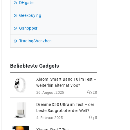
DHgate
Geekbuying
Gshopper
TradingShenzhen
Beliebteste Gadgets
Xiaomi Smart Band 10 im Test –
weiterhin alternativlos?
26. August 2025
28
Dreame X50 Ultra im Test – der
beste Saugroboter der Welt?
4. Februar 2025
5
Xiaomi Pad 7 Test