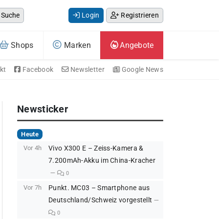
Suche
Login
Registrieren
Shops
Marken
Angebote
kt
Facebook
Newsletter
Google News
Newsticker
Heute
Vor 4h
Vivo X300 E – Zeiss-Kamera &
7.200mAh-Akku im China-Kracher
0
Vor 7h
Punkt. MC03 – Smartphone aus
Deutschland/Schweiz vorgestellt
0