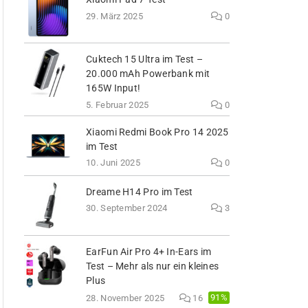
29. März 2025
0
Cuktech 15 Ultra im Test –
20.000 mAh Powerbank mit
165W Input!
5. Februar 2025
0
Xiaomi Redmi Book Pro 14 2025
im Test
10. Juni 2025
0
Dreame H14 Pro im Test
30. September 2024
3
EarFun Air Pro 4+ In-Ears im
Test – Mehr als nur ein kleines
Plus
91%
28. November 2025
16