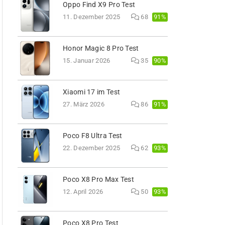
Oppo Find X9 Pro Test
91%
11. Dezember 2025
68
Honor Magic 8 Pro Test
90%
15. Januar 2026
35
Xiaomi 17 im Test
91%
27. März 2026
86
Poco F8 Ultra Test
93%
22. Dezember 2025
62
Poco X8 Pro Max Test
93%
12. April 2026
50
Poco X8 Pro Test