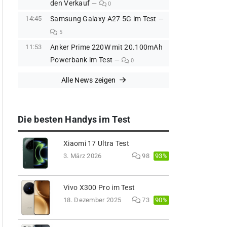
den Verkauf
0
14:45
Samsung Galaxy A27 5G im Test
5
11:53
Anker Prime 220W mit 20.100mAh
Powerbank im Test
0
Alle News zeigen
Die besten Handys im Test
Xiaomi 17 Ultra Test
93%
3. März 2026
98
Vivo X300 Pro im Test
90%
18. Dezember 2025
73