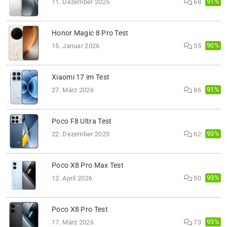
91%
11. Dezember 2025
68
Honor Magic 8 Pro Test
90%
15. Januar 2026
35
Xiaomi 17 im Test
91%
27. März 2026
86
Poco F8 Ultra Test
93%
22. Dezember 2025
62
Poco X8 Pro Max Test
93%
12. April 2026
50
Poco X8 Pro Test
93%
17. März 2026
73