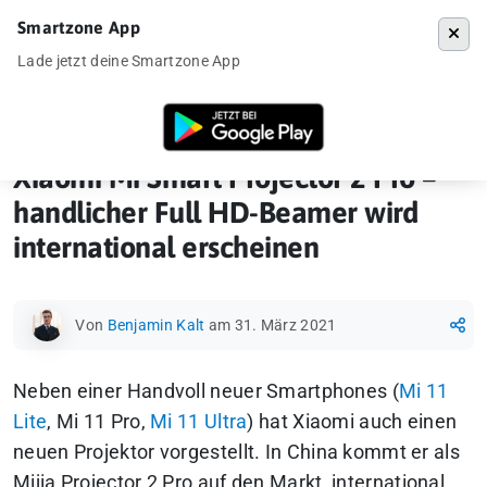
Smartzone App
Menü
Lade jetzt deine Smartzone App
Startseite
»
News
»
Xiaomi Mi Smart Projector 2 Pro – handlicher Full
Xiaomi Mi Smart Projector 2 Pro –
handlicher Full HD-Beamer wird
international erscheinen
Von
Benjamin Kalt
am 31. März 2021
Neben einer Handvoll neuer Smartphones (
Mi 11
Lite
, Mi 11 Pro,
Mi 11 Ultra
) hat Xiaomi auch einen
neuen Projektor vorgestellt. In China kommt er als
Mijia Projector 2 Pro
auf den Markt, international