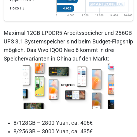
Oppo Find X5
5.863
Poco F3
4.929
0
4.000
8.000
12.000
16.000
20.000
Maximal 12GB LPDDR5 Arbeitsspeicher und 256GB
UFS 3.1 Systemspeicher sind beim Budget-Flagship
möglich. Das Vivo IQOO Neo 6 kommt in drei
Speichervarianten in China auf den Markt:
8/128GB – 2800 Yuan, ca. 406€
8/256GB – 3000 Yuan, ca. 435€