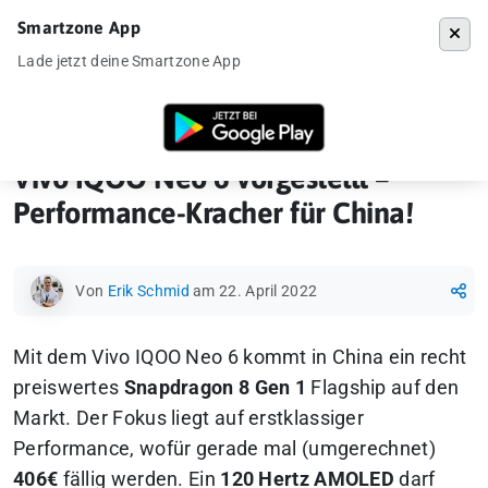
Smartzone App
Menü
Lade jetzt deine Smartzone App
Startseite
»
Ankündigung
»
Vivo IQOO Neo 6 vorgestellt – Performance
Vivo IQOO Neo 6 vorgestellt –
Performance-Kracher für China!
Von
Erik Schmid
am 22. April 2022
Mit dem Vivo IQOO Neo 6 kommt in China ein recht
preiswertes
Snapdragon 8 Gen 1
Flagship auf den
Markt. Der Fokus liegt auf erstklassiger
Performance, wofür gerade mal (umgerechnet)
406€
fällig werden. Ein
120 Hertz AMOLED
darf