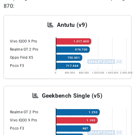
870:
Antutu (v9)
Vivo IQOO 9 Pro
1.017.600
Realme GT 2 Pro
976.700
Oppo Find X5
750.001
Poco F3
717.464
0
400.000
800.000
1.200.000
1.600.000
2.000.000
Geekbench Single (v5)
Realme GT 2 Pro
1.250
Vivo IQOO 9 Pro
1.190
Poco F3
987