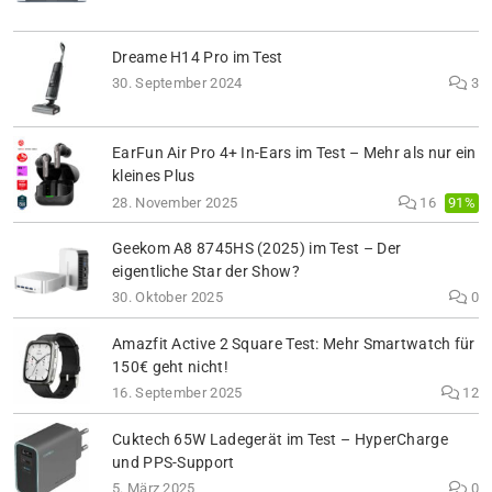
Dreame H14 Pro im Test
30. September 2024
3
EarFun Air Pro 4+ In-Ears im Test – Mehr als nur ein
kleines Plus
91%
28. November 2025
16
Geekom A8 8745HS (2025) im Test – Der
eigentliche Star der Show?
30. Oktober 2025
0
Amazfit Active 2 Square Test: Mehr Smartwatch für
150€ geht nicht!
16. September 2025
12
Cuktech 65W Ladegerät im Test – HyperCharge
und PPS-Support
5. März 2025
0