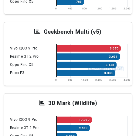
Oppo Find X5
785
0
400
800
1.200
1.600
2.000
Geekbench Multi (v5)
Vivo IQOO 9 Pro
3.670
Realme GT 2 Pro
3.631
Oppo Find X5
3.438
Poco F3
3.343
0
800
1.600
2.400
3.200
4.000
3D Mark (Wildlife)
Vivo IQOO 9 Pro
10.070
Realme GT 2 Pro
9.480