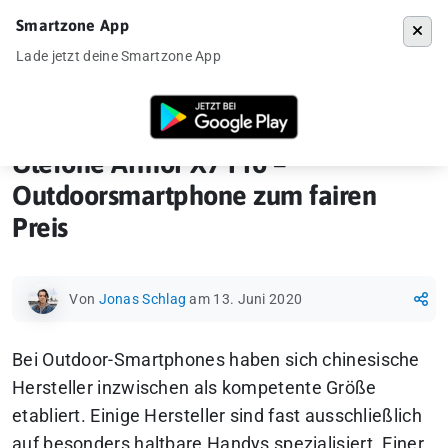
Smartzone App
Menü
Lade jetzt deine Smartzone App
Startseite
»
Ankündigung
»
Ulefone Armor X7 Pro – Outdoorsmartphone
Ulefone Armor X7 Pro –
Outdoorsmartphone zum fairen
Preis
Von
Jonas Schlag
am 13. Juni 2020
Bei Outdoor-Smartphones haben sich chinesische
Hersteller inzwischen als kompetente Größe
etabliert. Einige Hersteller sind fast ausschließlich
auf besonders haltbare Handys spezialisiert. Einer