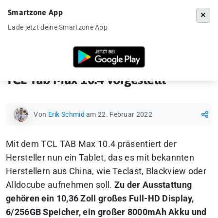
Smartzone App
Menü
Lade jetzt deine Smartzone App
Startseite
»
Gadgets
»
Tablet
»
TCL Tab Max 10.4 vorgestellt
TCL Tab Max 10.4 vorgestellt
Von
Erik Schmid
am 22. Februar 2022
Mit dem TCL TAB Max 10.4 präsentiert der
Hersteller nun ein Tablet, das es mit bekannten
Herstellern aus China, wie Teclast, Blackview oder
Alldocube aufnehmen soll.
Zu der Ausstattung
gehören ein 10,36 Zoll großes Full-HD Display,
6/256GB Speicher, ein großer 8000mAh Akku und