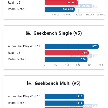
Realme 5
178.360
Redmi Note 8
159.600
0
60.000
120.000
180.000
240.000
300.000
Geekbench Single (v5)
Alldocube iPlay 40H / 40 Pro
387
Realme 5
315
Redmi Note 8
306
0
80
160
240
320
400
Geekbench Multi (v5)
Alldocube iPlay 40H / 40 Pro
1.418
Redmi Note 8
1.415