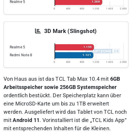
Realme 5
1.388
0
400
800
1.200
1.600
2.000
3D Mark (Slingshot)
Realme 5
1.155
Redmi Note 8
1.121
0
400
800
1.200
1.600
2.000
Von Haus aus ist das TCL Tab Max 10.4 mit
6GB
Arbeitsspeicher sowie 256GB Systemspeicher
ordentlich bestückt. Der Speicherplatz kann über
eine MicroSD-Karte um bis zu 1TB erweitert
werden. Ausgeliefert wird das Tablet von TCL noch
mit
Android 11
. Vorinstalliert ist die „TCL Kids App“
mit entsprechenden Inhalten für die Kleinen.