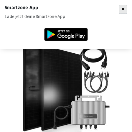
Smartzone App
Menü
Lade jetzt deine Smartzone App
Startseite
»
Angebote
»
Sunniva Balkonkraftwerk 920W mit Ecoflow St