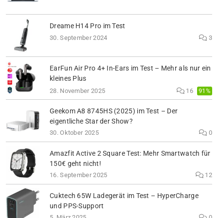
Dreame H14 Pro im Test
30. September 2024
3
EarFun Air Pro 4+ In-Ears im Test – Mehr als nur ein
kleines Plus
91%
28. November 2025
16
Geekom A8 8745HS (2025) im Test – Der
eigentliche Star der Show?
30. Oktober 2025
0
Amazfit Active 2 Square Test: Mehr Smartwatch für
150€ geht nicht!
16. September 2025
12
Cuktech 65W Ladegerät im Test – HyperCharge
und PPS-Support
5. März 2025
0