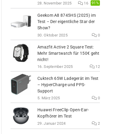
91%
28. November 2025
16
Geekom A8 8745HS (2025) im
Test – Der eigentliche Star der
Show?
30. Oktober 2025
0
Amazfit Active 2 Square Test:
Mehr Smartwatch für 150€ geht
nicht!
16. September 2025
12
Cuktech 65W Ladegerät im Test
– HyperCharge und PPS-
Support
5. März 2025
0
Huawei FreeClip Open-Ear-
Kopfhörer im Test
29. Januar 2024
2