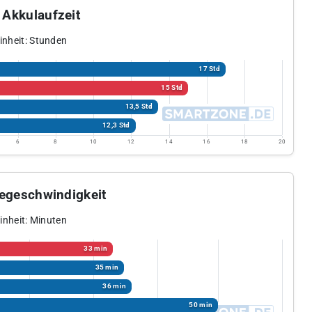
Akkulaufzeit
inheit: Stunden
17 Std
15 Std
13,5 Std
12,3 Std
6
8
10
12
14
16
18
20
egeschwindigkeit
inheit: Minuten
33 min
35 min
36 min
50 min