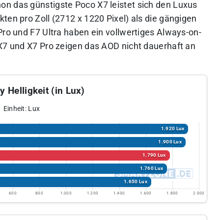
n das günstigste Poco X7 leistet sich den Luxus
ten pro Zoll (2712 x 1220 Pixel) als die gängigen
Pro und F7 Ultra haben ein vollwertiges Always-on-
 X7 und X7 Pro zeigen das AOD nicht dauerhaft an
y Helligkeit (in Lux)
Einheit: Lux
1.920 Lux
1.900 Lux
1.790 Lux
1.760 Lux
1.650 Lux
600
800
1.000
1.200
1.400
1.600
1.800
2.000