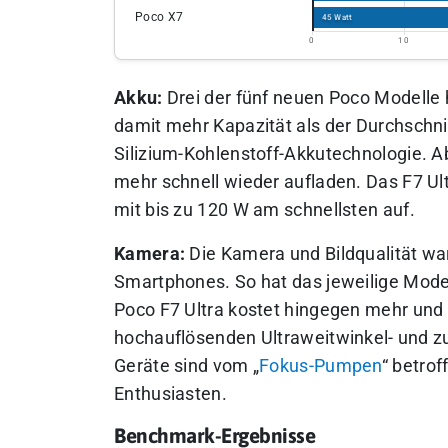
Poco X7
45 Watt
0
10
Akku:
Drei der fünf neuen Poco Modell
damit mehr Kapazität als der Durchschni
Silizium-Kohlenstoff-Akkutechnologie. 
mehr schnell wieder aufladen. Das F7 Ult
mit bis zu 120 W am schnellsten auf.
Kamera:
Die Kamera und Bildqualität wa
Smartphones. So hat das jeweilige Mode
Poco F7 Ultra kostet hingegen mehr und 
hochauflösenden Ultraweitwinkel- und z
Geräte sind vom „
Fokus-Pumpen
“ betrof
Enthusiasten.
Benchmark-Ergebnisse