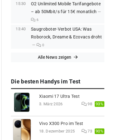
15:30
O2 Unlimited Mobile Tarifangebote
– ab 50Mbit/s für 15€ monatlich
6
13:40
Saugroboter-Verbot USA: Was
Roborock, Dreame & Ecovacs droht
0
Alle News zeigen
Die besten Handys im Test
Xiaomi 17 Ultra Test
93%
3. März 2026
98
Vivo X300 Pro im Test
90%
18. Dezember 2025
73