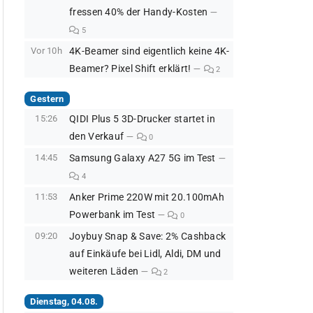
fressen 40% der Handy-Kosten
5
Vor 10h
4K-Beamer sind eigentlich keine 4K-
Beamer? Pixel Shift erklärt!
2
Gestern
15:26
QIDI Plus 5 3D-Drucker startet in
den Verkauf
0
14:45
Samsung Galaxy A27 5G im Test
4
11:53
Anker Prime 220W mit 20.100mAh
Powerbank im Test
0
09:20
Joybuy Snap & Save: 2% Cashback
auf Einkäufe bei Lidl, Aldi, DM und
weiteren Läden
2
Dienstag, 04.08.