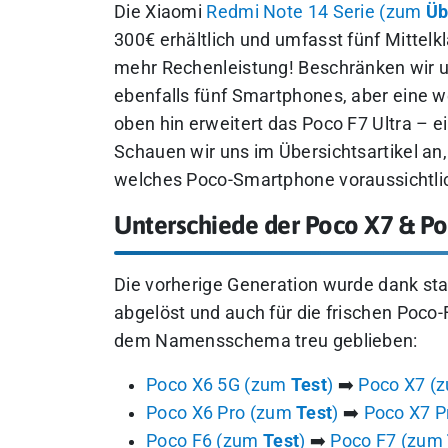
Die Xiaomi
Redmi Note 14 Serie (zum
Üb
300€ erhältlich und umfasst fünf Mittel
mehr Rechenleistung! Beschränken wir u
ebenfalls fünf Smartphones, aber eine w
oben hin erweitert das Poco F7 Ultra – ei
Schauen wir uns im Übersichtsartikel an,
welches Poco-Smartphone voraussichtli
Unterschiede der Poco X7 & P
Die vorherige Generation wurde dank st
abgelöst und auch für die frischen Poco-
dem Namensschema treu geblieben:
Poco X6 5G (zum
Test
)
➡️
Poco X7 (
Poco X6 Pro (zum
Test
)
➡️
Poco X7 P
Poco F6 (zum
Test
)
➡️
Poco F7 (zum