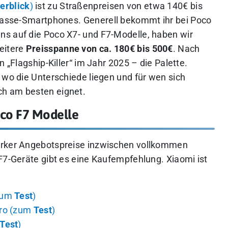
erblick
)
ist zu Straßenpreisen von etwa 140€ bis
klasse-Smartphones.
Generell bekommt ihr bei Poco
ns auf die Poco X7- und F7-Modelle, haben wir
eitere
Preisspanne von ca. 180€ bis 500€
. Nach
n „Flagship-Killer“ im Jahr 2025 – die Palette.
 wo die Unterschiede liegen und für wen sich
ch am besten eignet.
oco F7 Modelle
arker Angebotspreise inzwischen vollkommen
F7-Geräte gibt es eine Kaufempfehlung. Xiaomi ist
zum
Test
)
ro (zum
Test
)
Test
)