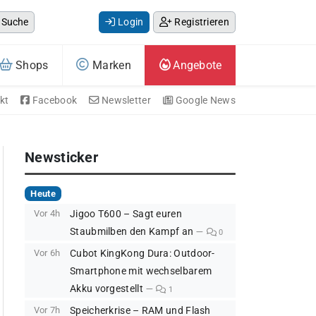
Suche
Login
Registrieren
Shops
Marken
Angebote
kt
Facebook
Newsletter
Google News
Newsticker
Heute
Vor 4h
Jigoo T600 – Sagt euren
Staubmilben den Kampf an
0
Vor 6h
Cubot KingKong Dura: Outdoor-
Smartphone mit wechselbarem
Akku vorgestellt
1
Vor 7h
Speicherkrise – RAM und Flash