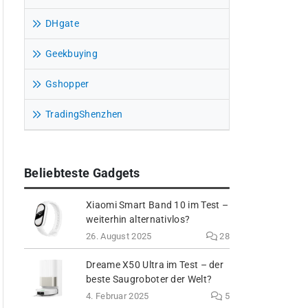
DHgate
Geekbuying
Gshopper
TradingShenzhen
Beliebteste Gadgets
Xiaomi Smart Band 10 im Test –
weiterhin alternativlos?
26. August 2025
28
Dreame X50 Ultra im Test – der
beste Saugroboter der Welt?
4. Februar 2025
5