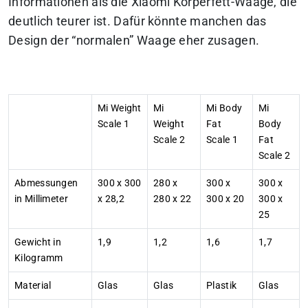
Informationen als die Xiaomi Körperfett-Waage, die
deutlich teurer ist. Dafür könnte manchen das
Design der “normalen” Waage eher zusagen.
Mi Weight
Mi
Mi Body
Mi
Scale 1
Weight
Fat
Body
Scale 2
Scale 1
Fat
Scale 2
Abmessungen
300 x 300
280 x
300 x
300 x
in Millimeter
x 28,2
280 x 22
300 x 20
300 x
25
Gewicht in
1,9
1,2
1,6
1,7
Kilogramm
Material
Glas
Glas
Plastik
Glas