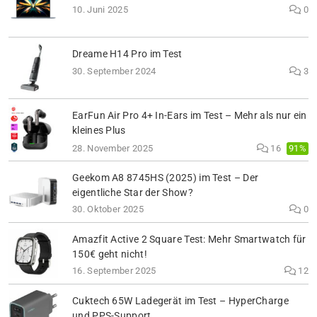
10. Juni 2025
0
Dreame H14 Pro im Test
30. September 2024
3
EarFun Air Pro 4+ In-Ears im Test – Mehr als nur ein
kleines Plus
91%
28. November 2025
16
Geekom A8 8745HS (2025) im Test – Der
eigentliche Star der Show?
30. Oktober 2025
0
Amazfit Active 2 Square Test: Mehr Smartwatch für
150€ geht nicht!
16. September 2025
12
Cuktech 65W Ladegerät im Test – HyperCharge
und PPS-Support