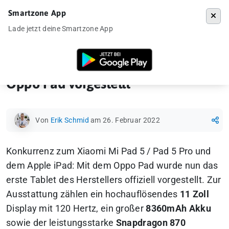
Smartzone App
Menü
Lade jetzt deine Smartzone App
Startseite
»
Ankündigung
»
Oppo Pad vorgestellt
Oppo Pad vorgestellt
Von
Erik Schmid
am 26. Februar 2022
Konkurrenz zum Xiaomi Mi Pad 5 / Pad 5 Pro und
dem Apple iPad: Mit dem Oppo Pad wurde nun das
erste Tablet des Herstellers offiziell vorgestellt. Zur
Ausstattung zählen ein hochauflösendes
11 Zoll
Display mit 120 Hertz, ein großer
8360mAh Akku
sowie der leistungsstarke
Snapdragon 870