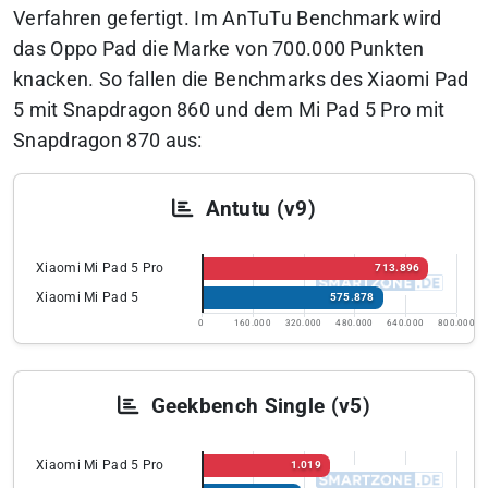
Verfahren gefertigt. Im AnTuTu Benchmark wird
das Oppo Pad die Marke von 700.000 Punkten
knacken.
So fallen die Benchmarks des Xiaomi Pad
5 mit Snapdragon 860 und dem Mi Pad 5 Pro mit
Snapdragon 870 aus:
Antutu (v9)
Xiaomi Mi Pad 5 Pro
713.896
Xiaomi Mi Pad 5
575.878
0
160.000
320.000
480.000
640.000
800.000
Geekbench Single (v5)
Xiaomi Mi Pad 5 Pro
1.019