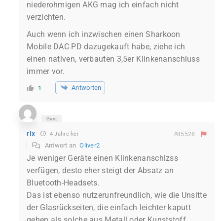
niederohmigen AKG mag ich einfach nicht
verzichten.
Auch wenn ich inzwischen einen Sharkoon
Mobile DAC PD dazugekauft habe, ziehe ich
einen nativen, verbauten 3,5er Klinkenanschluss
immer vor.
Antworten
1
Gast
rlx
4 Jahre her
#85528
Antwort an
Oliver2
Je weniger Geräte einen Klinkenanschlzss
verfügen, desto eher steigt der Absatz an
Bluetooth-Headsets.
Das ist ebenso nutzerunfreundlich, wie die Unsitte
der Glasrückseiten, die einfach leichter kaputt
gehen als solche aus Metall oder Kunststoff