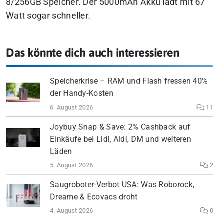
8/256GB Speicher. Der 5000mAh Akku lädt mit 67
Watt sogar schneller.
Das könnte dich auch interessieren
Speicherkrise – RAM und Flash fressen 40%
der Handy-Kosten
6. August 2026
11
Joybuy Snap & Save: 2% Cashback auf
Einkäufe bei Lidl, Aldi, DM und weiteren
Läden
5. August 2026
2
Saugroboter-Verbot USA: Was Roborock,
Dreame & Ecovacs droht
4. August 2026
0