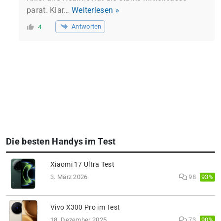
parat. Klar
…
Weiterlesen »
Antworten
4
Die besten Handys im Test
Xiaomi 17 Ultra Test
93%
3. März 2026
98
Vivo X300 Pro im Test
90%
18. Dezember 2025
73