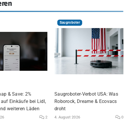
eren
Saugroboter
nap & Save: 2%
Saugroboter-Verbot USA: Was
auf Einkäufe bei Lidl,
Roborock, Dreame & Ecovacs
und weiteren Läden
droht
026
2
4. August 2026
0