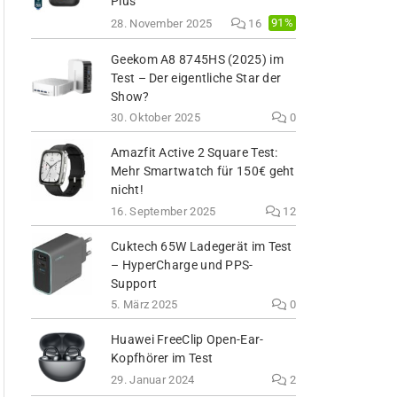
Plus
91%
28. November 2025
16
Geekom A8 8745HS (2025) im
Test – Der eigentliche Star der
Show?
30. Oktober 2025
0
Amazfit Active 2 Square Test:
Mehr Smartwatch für 150€ geht
nicht!
16. September 2025
12
Cuktech 65W Ladegerät im Test
– HyperCharge und PPS-
Support
5. März 2025
0
Huawei FreeClip Open-Ear-
Kopfhörer im Test
29. Januar 2024
2