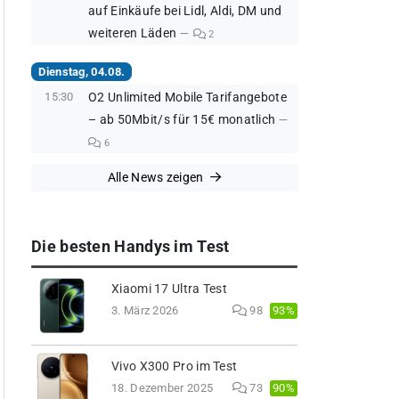
auf Einkäufe bei Lidl, Aldi, DM und
weiteren Läden
2
Dienstag, 04.08.
15:30
O2 Unlimited Mobile Tarifangebote
– ab 50Mbit/s für 15€ monatlich
6
Alle News zeigen
Die besten Handys im Test
Xiaomi 17 Ultra Test
93%
3. März 2026
98
Vivo X300 Pro im Test
90%
18. Dezember 2025
73