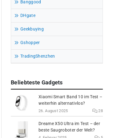
Banggood
DHgate
Geekbuying
Gshopper
TradingShenzhen
Beliebteste Gadgets
Xiaomi Smart Band 10 im Test –
weiterhin alternativlos?
26. August 2025
28
Dreame X50 Ultra im Test – der
beste Saugroboter der Welt?
4. Februar 2025
5