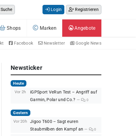
Suche
Login
Registrieren
Shops
Marken
Angebote
kt
Facebook
Newsletter
Google News
Newsticker
Heute
Vor 2h
iGPSport VeRun Test – Angriff auf
Garmin, Polar und Co.?
0
Gestern
Vor 20h
Jigoo T600 – Sagt euren
Staubmilben den Kampf an
0