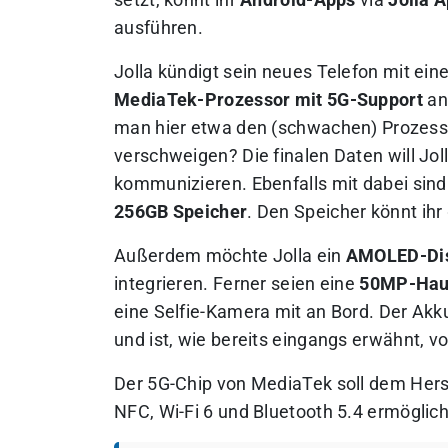
setzt, könnt ihr
Android-Apps
via
Jolla 
ausführen.
Jolla kündigt sein neues Telefon mit ei
MediaTek-Prozessor mit 5G-Support
an
man hier etwa den (schwachen) Prozess
verschweigen? Die finalen Daten will Jo
kommunizieren.
Ebenfalls mit dabei sind
256GB Speicher
. Den Speicher könnt ihr
Außerdem möchte Jolla ein
AMOLED-Di
integrieren. Ferner seien eine
50MP-Hau
eine Selfie-Kamera mit an Bord. Der Akku
und ist, wie bereits eingangs erwähnt, 
Der 5G-Chip von MediaTek soll dem Herste
NFC, Wi-Fi 6 und Bluetooth 5.4 ermöglic