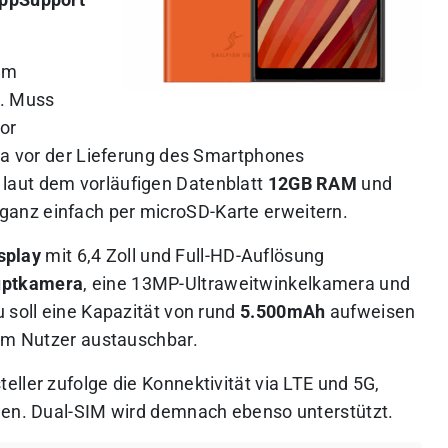
AppSupport
nem
.
Muss
or
lla vor der Lieferung des Smartphones
 laut dem vorläufigen Datenblatt
12GB RAM
und
 ganz einfach per microSD-Karte erweitern.
splay
mit 6,4 Zoll und Full-HD-Auflösung
ptkamera
, eine 13MP-Ultraweitwinkelkamera und
 soll eine Kapazität von rund
5.500mAh
aufweisen
vom Nutzer austauschbar.
ller zufolge die Konnektivität via LTE und 5G,
hen. Dual-SIM wird demnach ebenso unterstützt.