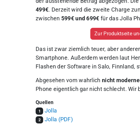
der ausstehende Betrag abgezogen. Die 
499€
. Derzeit wird die zweite Charge 
zwischen
599€ und 699€
für das Jolla P
Zur Produktseite un
Das ist zwar ziemlich teuer, aber anderer
Smartphone. Außerdem werden laut Herst
Flashen der Software in Salo, Finnland, s
Abgesehen vom wahrlich
nicht moderne
Phone eigentlich gar nicht schlecht. Wir
Quellen
Jolla
1
Jolla (PDF)
2