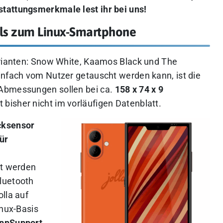
stattungsmerkmale lest ihr bei uns!
ails zum Linux-Smartphone
arianten: Snow White, Kaamos Black und The
infach vom Nutzer getauscht werden kann, ist die
 Abmessungen sollen bei ca.
158 x 74 x 9
 bisher nicht im vorläufigen Datenblatt.
cksensor
ür
rt werden
luetooth
lla auf
inux-Basis