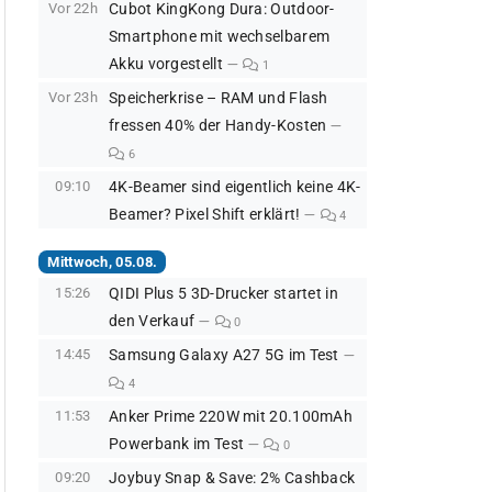
Vor 22h
Cubot KingKong Dura: Outdoor-
Smartphone mit wechselbarem
Akku vorgestellt
1
Vor 23h
Speicherkrise – RAM und Flash
fressen 40% der Handy-Kosten
6
09:10
4K-Beamer sind eigentlich keine 4K-
Beamer? Pixel Shift erklärt!
4
Mittwoch, 05.08.
15:26
QIDI Plus 5 3D-Drucker startet in
den Verkauf
0
14:45
Samsung Galaxy A27 5G im Test
4
11:53
Anker Prime 220W mit 20.100mAh
Powerbank im Test
0
09:20
Joybuy Snap & Save: 2% Cashback