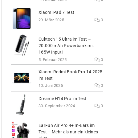
Xiaomi Pad 7 Test
29. März 2025
0
Cuktech 15 Ultra im Test –
20.000 mAh Powerbank mit
165W Input!
5. Februar 2025
0
Xiaomi Redmi Book Pro 14 2025
im Test
10. Juni 2025
0
Dreame H14 Pro im Test
30. September 2024
3
EarFun Air Pro 4+ In-Ears im
Test – Mehr als nur ein kleines