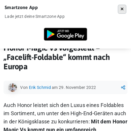
Smartzone App
Menü
Lade jetzt deine Smartzone App
Startseite
»
Ankündigung
»
Honor Magic Vs vorgestellt – „Facelift-Fo
Honor Magic Vs vorgestellt –
„Facelift-Foldable“ kommt nach
Europa
Von
Erik Schmid
am 29. November 2022
Auch Honor leistet sich den Luxus eines Foldables
im Sortiment, um unter den High-End-Geräten auch
in der Königsklasse zu konkurrieren:
Mit dem Honor
Magic Vs kommt nun ein umfangreich