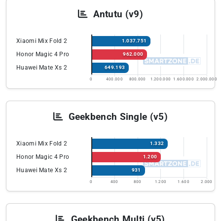
Antutu (v9)
Xiaomi Mix Fold 2
1.037.751
Honor Magic 4 Pro
962.000
Huawei Mate Xs 2
649.193
0
400.000
800.000
1.200.000
1.600.000
2.000.000
Geekbench Single (v5)
Xiaomi Mix Fold 2
1.332
Honor Magic 4 Pro
1.200
Huawei Mate Xs 2
931
0
400
800
1.200
1.600
2.000
Geekbench Multi (v5)