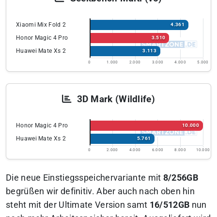
Xiaomi Mix Fold 2
4.361
Honor Magic 4 Pro
3.510
Huawei Mate Xs 2
3.113
0
1.000
2.000
3.000
4.000
5.000
3D Mark (Wildlife)
Honor Magic 4 Pro
10.000
Huawei Mate Xs 2
5.761
0
2.000
4.000
6.000
8.000
10.000
Die neue Einstiegsspeichervariante mit
8/256GB
begrüßen wir definitiv. Aber auch nach oben hin
steht mit der Ultimate Version samt
16/512GB
nun