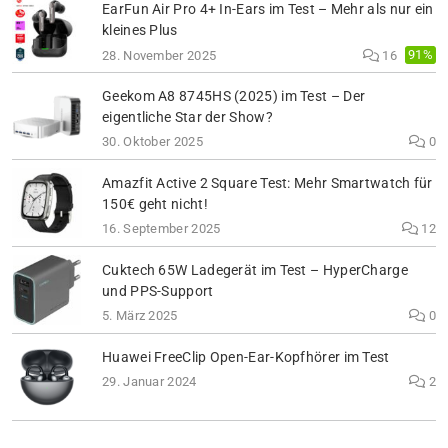
EarFun Air Pro 4+ In-Ears im Test – Mehr als nur ein
kleines Plus
91%
28. November 2025
16
Geekom A8 8745HS (2025) im Test – Der
eigentliche Star der Show?
30. Oktober 2025
0
Amazfit Active 2 Square Test: Mehr Smartwatch für
150€ geht nicht!
16. September 2025
12
Cuktech 65W Ladegerät im Test – HyperCharge
und PPS-Support
5. März 2025
0
Huawei FreeClip Open-Ear-Kopfhörer im Test
29. Januar 2024
2