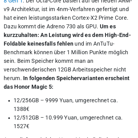
8 Gen 1
. Der Octa-Core basiert auf der neuen ARM-
v9 Architektur, ist im 4nm-Verfahren gefertigt und
hat einen leistungsstarken Cortex-X2 Prime Core.
Dazu kommt die Adreno 730 als GPU.
Um es
kurzzuhalten: An Leistung wird es dem High-End-
Foldable keinesfalls fehlen
und im AnTuTu-
Benchmark können über 1 Million Punkte möglich
sein. Beim Speicher kommt man an
verschwenderischen 12GB Arbeitsspeicher nicht
herum.
In folgenden Speichervarianten erscheint
das Honor Magic 5:
12/256GB – 9999 Yuan, umgerechnet ca.
1388€
12/512GB – 10.999 Yuan, umgerechnet ca.
1527€