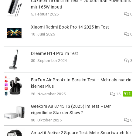
Cuktech 15 Ultra im Test – 20.000 mAh Powerbank
mit 165W Input!
5. Februar 2025
0
Xiaomi Redmi Book Pro 14 2025 im Test
10. Juni 2025
0
Dreame H14 Pro im Test
30. September 2024
3
EarFun Air Pro 4+ In-Ears im Test – Mehr als nur ein
kleines Plus
91%
28. November 2025
16
Geekom A8 8745HS (2025) im Test – Der
eigentliche Star der Show?
30. Oktober 2025
0
Amazfit Active 2 Square Test: Mehr Smartwatch für