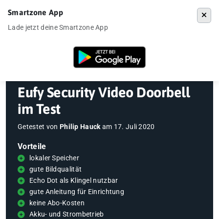
Smartzone App
Menü
Lade jetzt deine Smartzone App
Startseite
»
Gadgets
»
Eufy Security Video Doorbell im Test
Eufy Security Video Doorbell
im Test
Getestet von
Philip Hauck
am
17. Juli 2020
Vorteile
lokaler Speicher
gute Bildqualität
Echo Dot als Klingel nutzbar
gute Anleitung für Einrichtung
keine Abo-Kosten
Akku- und Strombetrieb