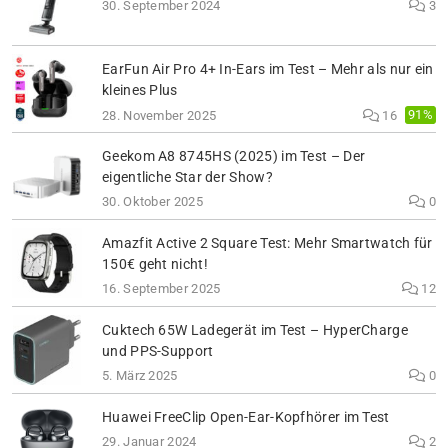
30. September 2024
3
EarFun Air Pro 4+ In-Ears im Test – Mehr als nur ein
kleines Plus
91%
28. November 2025
16
Geekom A8 8745HS (2025) im Test – Der
eigentliche Star der Show?
30. Oktober 2025
0
Amazfit Active 2 Square Test: Mehr Smartwatch für
150€ geht nicht!
16. September 2025
12
Cuktech 65W Ladegerät im Test – HyperCharge
und PPS-Support
5. März 2025
0
Huawei FreeClip Open-Ear-Kopfhörer im Test
29. Januar 2024
2