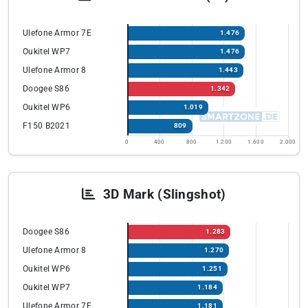
Ulefone Armor 7E
1.476
Oukitel WP7
1.476
Ulefone Armor 8
1.443
Doogee S86
1.342
Oukitel WP6
1.019
F150 B2021
809
0
400
800
1.200
1.600
2.000
3D Mark (Slingshot)
Doogee S86
1.283
Ulefone Armor 8
1.270
Oukitel WP6
1.251
Oukitel WP7
1.184
Ulefone Armor 7E
1.181