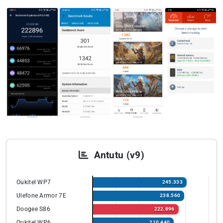
Antutu (v9)
Oukitel WP7
245.333
Ulefone Armor 7E
238.560
Doogee S86
222.896
Oukitel WP6
210.440