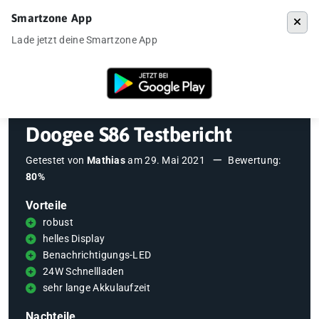
Smartzone App
Menü
Lade jetzt deine Smartzone App
Startseite
»
Testberichte
»
Doogee S86 Testbericht
Doogee S86 Testbericht
Getestet von
Mathias
am
29. Mai 2021
Bewertung:
80%
Vorteile
robust
helles Display
Benachrichtigungs-LED
24W Schnellladen
sehr lange Akkulaufzeit
Nachteile