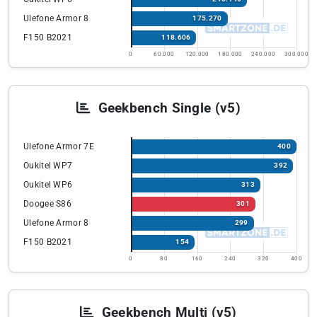
Ulefone Armor 8
175.270
F150 B2021
118.606
0
60.000
120.000
180.000
240.000
300.000
Geekbench Single (v5)
Ulefone Armor 7E
400
Oukitel WP7
392
Oukitel WP6
313
Doogee S86
301
Ulefone Armor 8
299
F150 B2021
154
0
80
160
240
320
400
Geekbench Multi (v5)