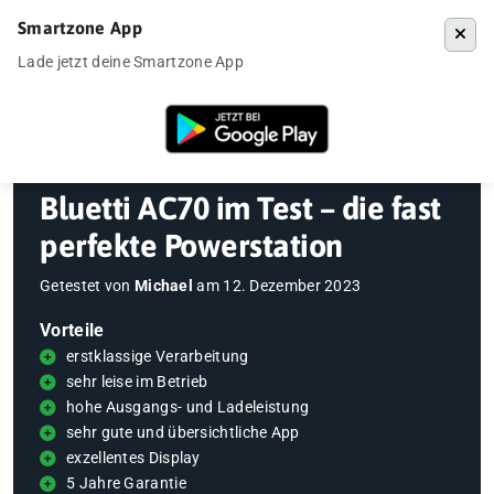
Smartzone App
Menü
Lade jetzt deine Smartzone App
Startseite
»
Gadgets
»
Powerstation
»
Bluetti AC70 im Test – die fast 
Bluetti AC70 im Test – die fast
perfekte Powerstation
Getestet von
Michael
am
12. Dezember 2023
Vorteile
erstklassige Verarbeitung
sehr leise im Betrieb
hohe Ausgangs- und Ladeleistung
sehr gute und übersichtliche App
exzellentes Display
5 Jahre Garantie