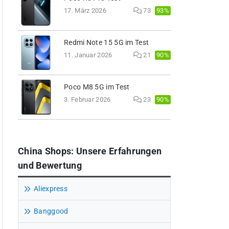
93%
17. März 2026
73
Redmi Note 15 5G im Test
90%
11. Januar 2026
21
Poco M8 5G im Test
90%
3. Februar 2026
23
China Shops: Unsere Erfahrungen
und Bewertung
Aliexpress
Banggood