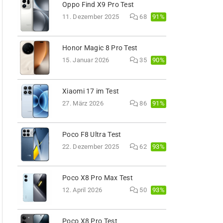
Oppo Find X9 Pro Test
91%
11. Dezember 2025
68
Honor Magic 8 Pro Test
90%
15. Januar 2026
35
Xiaomi 17 im Test
91%
27. März 2026
86
Poco F8 Ultra Test
93%
22. Dezember 2025
62
Poco X8 Pro Max Test
93%
12. April 2026
50
Poco X8 Pro Test