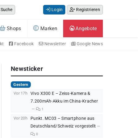
Suche
Login
Registrieren
Shops
Marken
Angebote
kt
Facebook
Newsletter
Google News
Newsticker
Gestern
Vor 17h
Vivo X300 E – Zeiss-Kamera &
7.200mAh-Akku im China-Kracher
1
Vor 20h
Punkt. MC03 – Smartphone aus
Deutschland/Schweiz vorgestellt
0