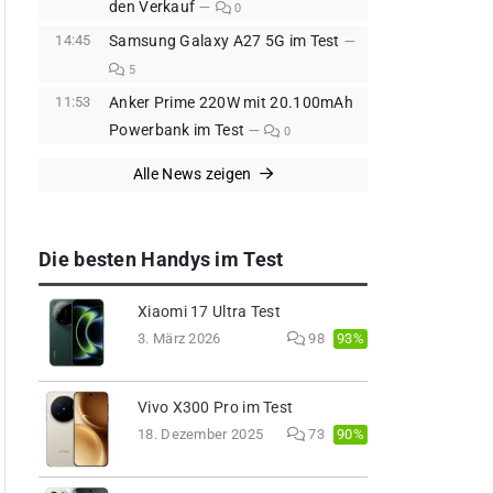
den Verkauf
0
14:45
Samsung Galaxy A27 5G im Test
5
11:53
Anker Prime 220W mit 20.100mAh
Powerbank im Test
0
Alle News zeigen
Die besten Handys im Test
Xiaomi 17 Ultra Test
93%
3. März 2026
98
Vivo X300 Pro im Test
90%
18. Dezember 2025
73