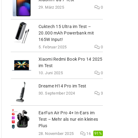
29. März 2025
0
Cuktech 15 Ultra im Test –
20.000 mAh Powerbank mit
165W Input!
5. Februar 2025
0
Xiaomi Redmi Book Pro 14 2025
im Test
10. Juni 2025
0
Dreame H14 Pro im Test
30. September 2024
3
EarFun Air Pro 4+ In-Ears im
Test – Mehr als nur ein kleines
Plus
91%
28. November 2025
16