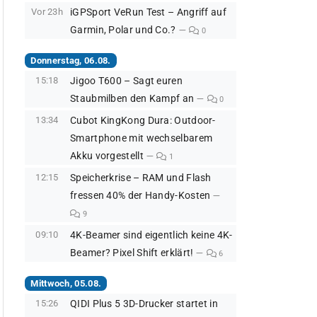
Vor 23h
iGPSport VeRun Test – Angriff auf
Garmin, Polar und Co.?
0
Donnerstag, 06.08.
15:18
Jigoo T600 – Sagt euren
Staubmilben den Kampf an
0
13:34
Cubot KingKong Dura: Outdoor-
Smartphone mit wechselbarem
Akku vorgestellt
1
12:15
Speicherkrise – RAM und Flash
fressen 40% der Handy-Kosten
9
09:10
4K-Beamer sind eigentlich keine 4K-
Beamer? Pixel Shift erklärt!
6
Mittwoch, 05.08.
15:26
QIDI Plus 5 3D-Drucker startet in