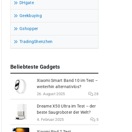
DHgate
Geekbuying
Gshopper
TradingShenzhen
Beliebteste Gadgets
Xiaomi Smart Band 10 im Test –
weiterhin alternativlos?
26. August 2025
28
Dreame X50 Ultra im Test – der
beste Saugroboter der Welt?
4. Februar 2025
5
Xiaomi Pad 7 Test