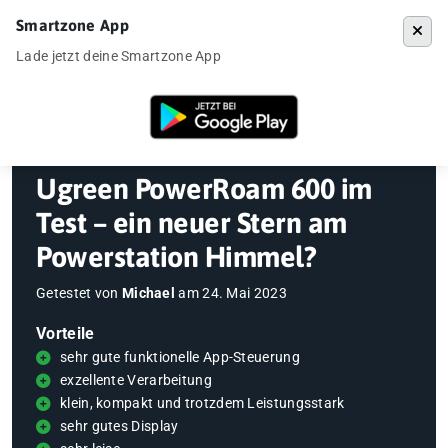
Smartzone App
Menü
Lade jetzt deine Smartzone App
Startseite
»
Gadgets
»
Powerstation
»
Ugreen PowerRoam 600 im Test 
Ugreen PowerRoam 600 im
Test – ein neuer Stern am
Powerstation Himmel?
Getestet von
Michael
am
24. Mai 2023
Vorteile
sehr gute funktionelle App-Steuerung
exzellente Verarbeitung
klein, kompakt und trotzdem Leistungsstark
sehr gutes Display