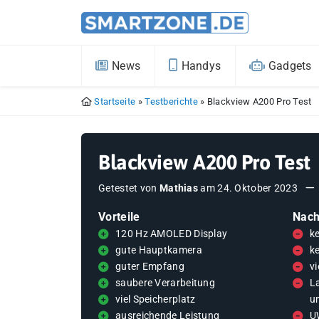
News
Handys
Gadgets
Startseite
»
Testberichte
»
Blackview A200 Pro Test
Blackview A200 Pro Test
Getestet von
Mathias
am
24. Oktober 2023
Vorteile
Nach
120 Hz AMOLED Display
k
gute Hauptkamera
ke
guter Empfang
vi
saubere Verarbeitung
L
viel Speicherplatz
u
ausreichende Leistung
U