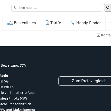
Bestenlisten
Tarife
Handy-Finder
Konta
Bewertung:
77%
teile
Zum Preisvergleich
ein 5G
in WiFi 6
ele vorinstallierte Apps
adezeit trotz 65W
nterdurchschnittlich
WW und Makrokamera