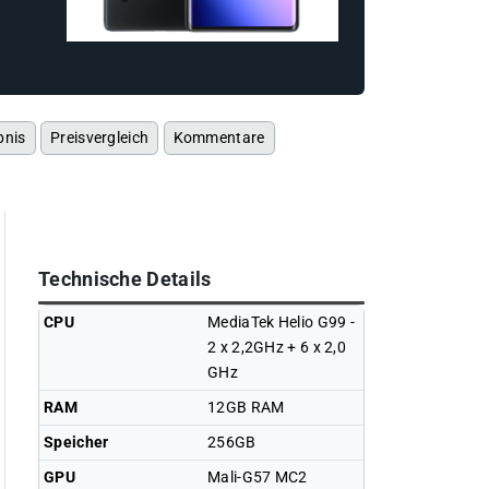
bnis
Preisvergleich
Kommentare
Technische Details
CPU
MediaTek Helio G99 -
2 x 2,2GHz + 6 x 2,0
GHz
RAM
12GB RAM
Speicher
256GB
GPU
Mali-G57 MC2