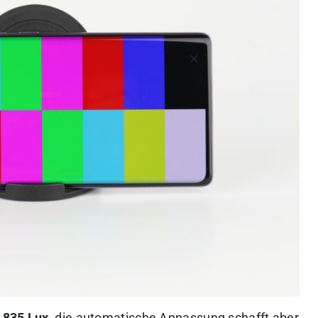
i
835 Lux
, die automatische Anpassung schafft aber