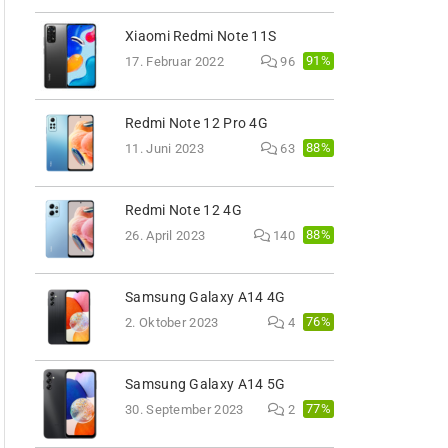
Xiaomi Redmi Note 11S
91%
17. Februar 2022
96
Redmi Note 12 Pro 4G
88%
11. Juni 2023
63
Redmi Note 12 4G
88%
26. April 2023
140
Samsung Galaxy A14 4G
76%
2. Oktober 2023
4
Samsung Galaxy A14 5G
77%
30. September 2023
2