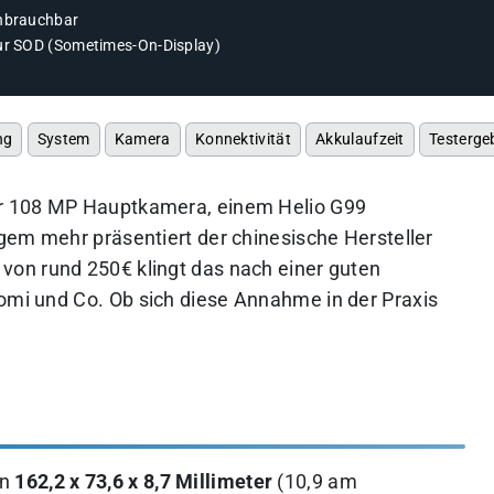
nbrauchbar
ur SOD (Sometimes-On-Display)
ng
System
Kamera
Konnektivität
Akkulaufzeit
Testerge
r 108 MP Hauptkamera, einem Helio G99
gem mehr präsentiert der chinesische Hersteller
s von rund 250€ klingt das nach einer guten
aomi und Co.
Ob sich diese Annahme in der Praxis
en
162,2 x 73,6 x 8,7 Millimeter
(10,9 am