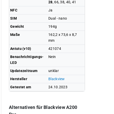
28
, 66, 38, 40, 41
NFC
Ja
SIM
Dual - nano
Gewicht
194g
Maße
162,2 x 73,6 x 8,7
mm
Antutu (v10)
421074
Benachrichtigungs-
Nein
LED
Updatezeitraum
unklar
Hersteller
Blackview
Getestet am
24.10.2023
Alternativen für Blackview A200