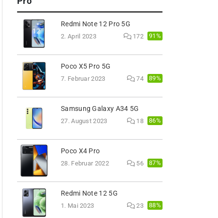
Pro
Redmi Note 12 Pro 5G
91%
2. April 2023
172
Poco X5 Pro 5G
89%
7. Februar 2023
74
Samsung Galaxy A34 5G
86%
27. August 2023
18
Poco X4 Pro
87%
28. Februar 2022
56
Redmi Note 12 5G
88%
1. Mai 2023
23