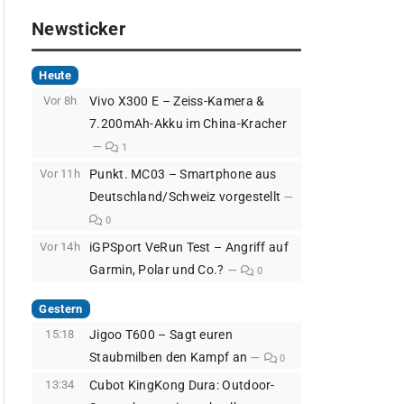
Newsticker
Heute
Vor 8h
Vivo X300 E – Zeiss-Kamera &
7.200mAh-Akku im China-Kracher
1
Vor 11h
Punkt. MC03 – Smartphone aus
Deutschland/Schweiz vorgestellt
0
Vor 14h
iGPSport VeRun Test – Angriff auf
Garmin, Polar und Co.?
0
Gestern
15:18
Jigoo T600 – Sagt euren
Staubmilben den Kampf an
0
13:34
Cubot KingKong Dura: Outdoor-