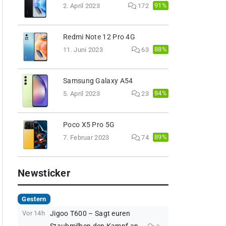
91%
2. April 2023
172
Redmi Note 12 Pro 4G
88%
11. Juni 2023
63
Samsung Galaxy A54
84%
5. April 2023
23
Poco X5 Pro 5G
89%
7. Februar 2023
74
Newsticker
Gestern
Vor 14h
Jigoo T600 – Sagt euren