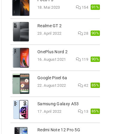
91%
18. Mai 2023
154
Realme GT 2
90%
23. April 2022
28
OnePlus Nord 2
90%
16. August 2021
119
Google Pixel 6a
85%
22. August 2022
42
Samsung Galaxy A53
85%
17. April 2022
13
Redmi Note 12 Pro 5G