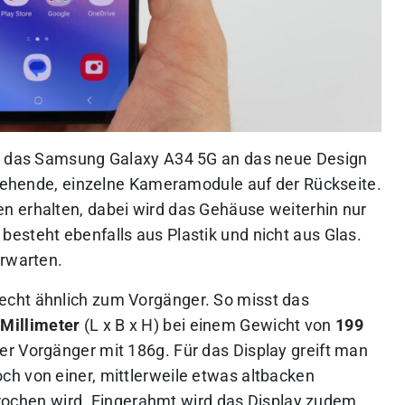
rd das Samsung Galaxy A34 5G an das neue Design
 stehende, einzelne Kameramodule auf der Rückseite.
n erhalten, dabei wird das Gehäuse weiterhin nur
besteht ebenfalls aus Plastik und nicht aus Glas.
erwarten.
cht ähnlich zum Vorgänger. So misst das
2 Millimeter
(L x B x H) bei einem Gewicht von
199
der Vorgänger mit 186g. Für das Display greift man
och von einer, mittlerweile etwas altbacken
ochen wird. Eingerahmt wird das Display zudem