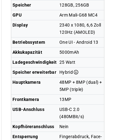
Speicher
128GB, 256GB
GPU
Arm Mali-G68 MC4
Display
2340 x 1080, 6,6 Zoll
120Hz (AMOLED)
Betriebssystem
One UI - Android 13
Akkukapazität
5000mAh
Ladegeschwindigkeit
25 Watt
Speicher erweiterbar
Hybrid
Hauptkamera
48MP + 8MP (dual) +
5MP (triple)
Frontkamera
13MP
USB-Anschluss
USB-C 2.0
(480MBit/s)
Kopfhöreranschluss
Nein
Entsperrung
Fingerabdruck, Face-