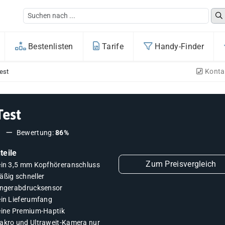
Bestenlisten
Tarife
Handy-Finder
Konta
est
Test
3
Bewertung:
86%
teile
Zum Preisvergleich
ein 3,5 mm Kopfhöreranschluss
äßig schneller
ingerabdrucksensor
ein Lieferumfang
eine Premium-Haptik
akro und Ultraweit-Kamera nur