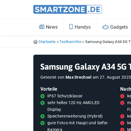
News
Handys
Gadgets
Startseite
»
Testberichte
»
Samsung Galaxy A34 5G T
Samsung Galaxy A34 5G 
Getestet von
Max Drechsel
am
27. August 202
Vorteile
Nach
IP67 Schutzklasse
k
sehr helles 120 Hz AMOLED
m
Display
F
Speichererweiterung (Hybrid)
k
gute Fotos mit Haupt und Selfie-
k
Kamera
M