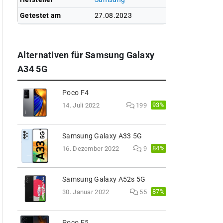
Getestet am
27.08.2023
Alternativen für Samsung Galaxy
A34 5G
Poco F4
93%
14. Juli 2022
199
Samsung Galaxy A33 5G
84%
16. Dezember 2022
9
Samsung Galaxy A52s 5G
87%
30. Januar 2022
55
Poco F5