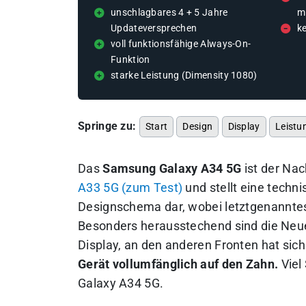
unschlagbares 4 + 5 Jahre
m
Updateversprechen
ke
voll funktionsfähige Always-On-
Funktion
starke Leistung (Dimensity 1080)
Springe zu:
Start
Design
Display
Leistu
Das
Samsung Galaxy A34 5G
ist der Nac
A33 5G (zum Test)
und stellt eine techn
Designschema dar, wobei letztgenanntes
Besonders herausstechend sind die Neu
Display, an den anderen Fronten hat sic
Gerät vollumfänglich auf den Zahn.
Viel
Galaxy A34 5G.