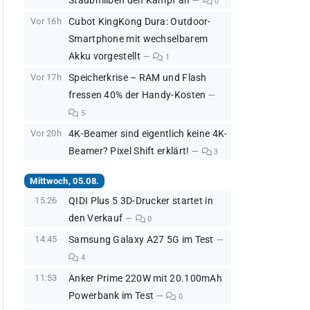
Staubmilben den Kampf an
0
Vor 16h
Cubot KingKong Dura: Outdoor-
Smartphone mit wechselbarem
Akku vorgestellt
1
Vor 17h
Speicherkrise – RAM und Flash
fressen 40% der Handy-Kosten
5
Vor 20h
4K-Beamer sind eigentlich keine 4K-
Beamer? Pixel Shift erklärt!
3
Mittwoch, 05.08.
15:26
QIDI Plus 5 3D-Drucker startet in
den Verkauf
0
14:45
Samsung Galaxy A27 5G im Test
4
11:53
Anker Prime 220W mit 20.100mAh
Powerbank im Test
0