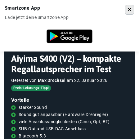
Smartzone App
Menü
Lade jetzt deine Smartzone App
Startseite
»
Gadgets
»
Regallautsprecher
»
Aiyima S400 (V2) – kompak
Aiyima S400 (V2) – kompakte
Regallautsprecher im Test
Getestet von
Max Drechsel
am
22. Januar 2026
Preis-Leistungs-Tipp!
Vorteile
starker Sound
Sound gut anpassbar (Hardware Drehregler)
viele Anschlussmöglichkeiten (Cinch, Opt, BT)
SUB-Out und USB-DAC-Anschluss
Bluteooth 5.3