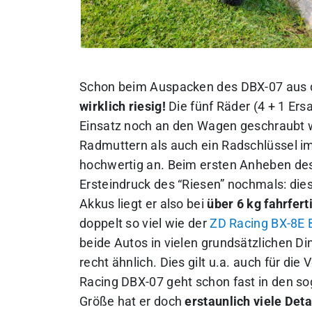
Schon beim Auspacken des DBX-07 aus d
wirklich riesig!
Die fünf Räder (4 + 1 Er
Einsatz noch an den Wagen geschraubt 
Radmuttern als auch ein Radschlüssel im 
hochwertig an. Beim ersten Anheben des
Ersteindruck des “Riesen” nochmals: die
Akkus liegt er also bei
über 6 kg fahrfe
doppelt so viel wie der
ZD Racing BX-8E 
beide Autos in vielen grundsätzlichen Di
recht ähnlich. Dies gilt u.a. auch für di
Racing DBX-07 geht schon fast in den so
Größe hat er doch
erstaunlich viele Deta