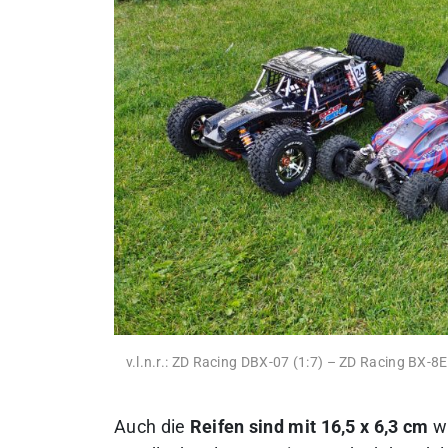
v.l.n.r.: ZD Racing DBX-07 (1:7) – ZD Racing BX-8
Auch die
Reifen sind mit 16,5 x 6,3 cm
wi