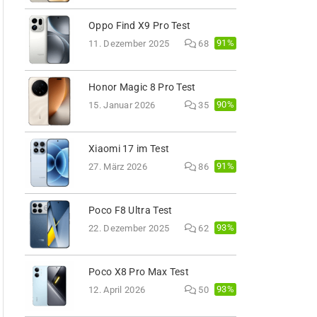
Oppo Find X9 Pro Test
91%
11. Dezember 2025
68
Honor Magic 8 Pro Test
90%
15. Januar 2026
35
Xiaomi 17 im Test
91%
27. März 2026
86
Poco F8 Ultra Test
93%
22. Dezember 2025
62
Poco X8 Pro Max Test
93%
12. April 2026
50