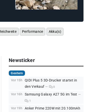
Reichweite
Performance
Akku(s)
Newsticker
Gestern
Vor 15h
QIDI Plus 5 3D-Drucker startet in
den Verkauf
0
Vor 16h
Samsung Galaxy A27 5G im Test
1
Vor 19h
Anker Prime 220W mit 20.100mAh