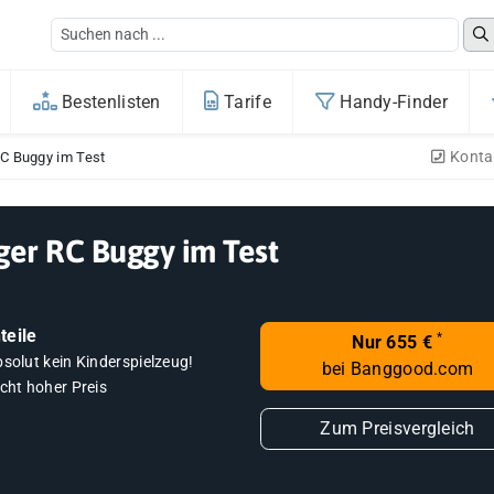
Bestenlisten
Tarife
Handy-Finder
Konta
RC Buggy im Test
ger RC Buggy im Test
teile
*
Nur 655 €
solut kein Kinderspielzeug!
bei Banggood.com
cht hoher Preis
Zum Preisvergleich