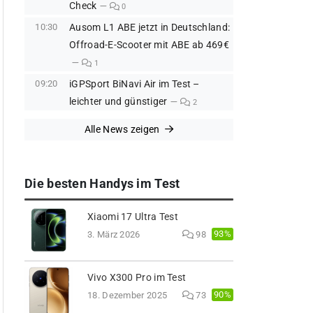
Check
0
10:30
Ausom L1 ABE jetzt in Deutschland:
Offroad-E-Scooter mit ABE ab 469€
1
09:20
iGPSport BiNavi Air im Test –
leichter und günstiger
2
Alle News zeigen
Die besten Handys im Test
Xiaomi 17 Ultra Test
93%
3. März 2026
98
Vivo X300 Pro im Test
90%
18. Dezember 2025
73