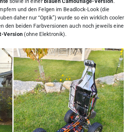
nte
sowie in einer
blauen Camouflage-Version
.
pfern und den Felgen im Beadlock-Look (die
uben daher nur “Optik”) wurde so ein wirklich cooler
en den beiden Farbversionen auch noch jeweils eine
t-Version
(ohne Elektronik).