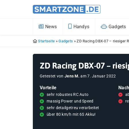
News
Handys
Gadgets
Startseite
»
Gadgets
»
ZD Racing DBX-07 – riesiger 
ZD Racing DBX-07 – riesi
Getestet von
Jens M.
am
7. Januar 2022
Vorteile
Nach
sehr robustes RC Auto
ab
massig Power und Speed
re
sehr detailgetreu verarbeitet
über 80 km/h mit 6S Akku!