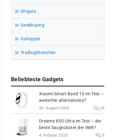
DHgate
Geekbuying
Gshopper
TradingShenzhen
Beliebteste Gadgets
Xiaomi Smart Band 10 im Test –
weiterhin alternativlos?
26. August 2025
28
Dreame X50 Ultra im Test – der
beste Saugroboter der Welt?
4. Februar 2025
5