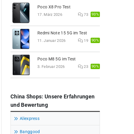
Poco X8 Pro Test
93%
17. März 2026
73
Redmi Note 15 5G im Test
90%
11. Januar 2026
19
Poco M8 5G im Test
90%
3. Februar 2026
23
China Shops: Unsere Erfahrungen
und Bewertung
Aliexpress
Banggood