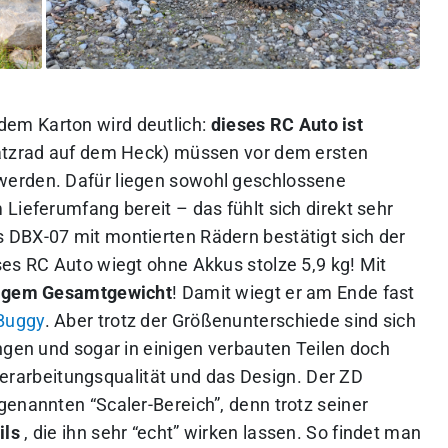
em Karton wird deutlich:
dieses RC Auto ist
satzrad auf dem Heck) müssen vor dem ersten
werden. Dafür liegen sowohl geschlossene
Lieferumfang bereit – das fühlt sich direkt sehr
 DBX-07 mit montierten Rädern bestätigt sich der
ses RC Auto wiegt ohne Akkus stolze 5,9 kg! Mit
rtigem Gesamtgewicht
! Damit wiegt er am Ende fast
Buggy
. Aber trotz der Größenunterschiede sind sich
ngen und sogar in einigen verbauten Teilen doch
e Verarbeitungsqualität und das Design. Der ZD
genannten “Scaler-Bereich”, denn trotz seiner
ils
, die ihn sehr “echt” wirken lassen. So findet man