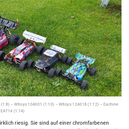
E (1:8) – Wltoys 104001 (1:10) – Wltoys 124018 (1:12) – Eachine
EAT14 (1:14)
rklich riesig. Sie sind auf einer chromfarbenen