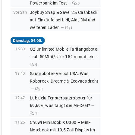
Powerbank im Test
0
Vor 21h
Joybuy Snap & Save: 2% Cashback
auf Einkäufe bei Lidl, Aldi, DM und
weiteren Läden
1
Dienstag, 04.08.
15:30
O2 Unlimited Mobile Tarifangebote
– ab 50Mbit/s für 15€ monatlich
6
13:40
Saugroboter-Verbot USA: Was
Roborock, Dreame & Ecovacs droht
0
12:47
Lubluelu Fensterputzroboter für
69,69€: was taugt der Ali-Deal?
1
11:25
Chuwi MiniBook X U300 – Mini-
Notebook mit 10,5 Zoll-Display im