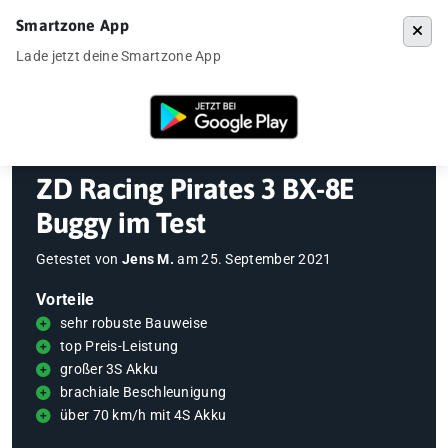
Smartzone App
Menü
Lade jetzt deine Smartzone App
Startseite
»
Gadgets
»
ZD Racing Pirates 3 BX-8E Buggy im Test
ZD Racing Pirates 3 BX-8E
Buggy im Test
Getestet von
Jens M.
am
25. September 2021
Vorteile
sehr robuste Bauweise
top Preis-Leistung
großer 3S Akku
brachiale Beschleunigung
über 70 km/h mit 4S Akku