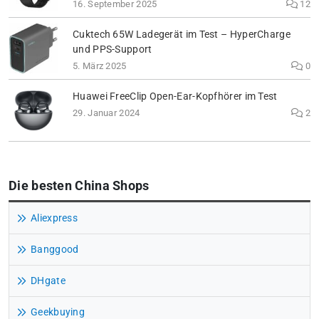
16. September 2025
12
Cuktech 65W Ladegerät im Test – HyperCharge
und PPS-Support
5. März 2025
0
Huawei FreeClip Open-Ear-Kopfhörer im Test
29. Januar 2024
2
Die besten China Shops
Aliexpress
Banggood
DHgate
Geekbuying