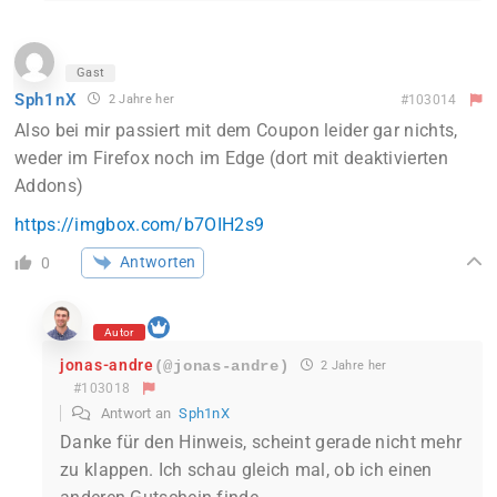
Gast
Sph1nX
2 Jahre her
#103014
Also bei mir passiert mit dem Coupon leider gar nichts,
weder im Firefox noch im Edge (dort mit deaktivierten
Addons)
https://imgbox.com/b7OIH2s9
Antworten
0
Autor
jonas-andre
(@jonas-andre)
2 Jahre her
#103018
Antwort an
Sph1nX
Danke für den Hinweis, scheint gerade nicht mehr
zu klappen. Ich schau gleich mal, ob ich einen