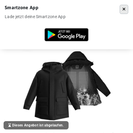
Smartzone App
Menü
Lade jetzt deine Smartzone App
Startseite
»
Angebote
»
Xiaomi 90GO beheizte Winterjacke für 45€ aus
Dieses Angebot ist abgelaufen.