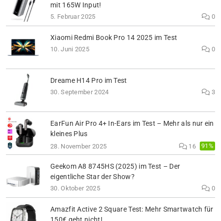
mit 165W Input!
5. Februar 2025
0
Xiaomi Redmi Book Pro 14 2025 im Test
10. Juni 2025
0
Dreame H14 Pro im Test
30. September 2024
3
EarFun Air Pro 4+ In-Ears im Test – Mehr als nur ein
kleines Plus
91%
28. November 2025
16
Geekom A8 8745HS (2025) im Test – Der
eigentliche Star der Show?
30. Oktober 2025
0
Amazfit Active 2 Square Test: Mehr Smartwatch für
150€ geht nicht!